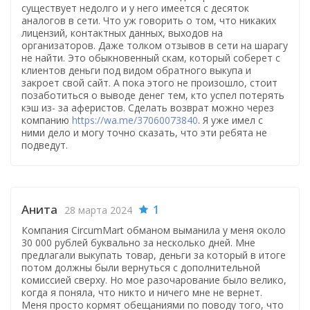
существует недолго и у него имеется с десяток
аналогов в сети. Что уж говорить о том, что никаких
лицензий, контактных данных, выходов на
организаторов. Даже толком отзывов в сети на шарагу
не найти. Это обыкновенный скам, который соберет с
клиентов деньги под видом обратного выкупа и
закроет свой сайт. А пока этого не произошло, стоит
позаботиться о выводе денег тем, кто успел потерять
кэш из- за аферистов. Сделать возврат можно через
компанию
https://wa.me/37060073840
. Я уже имел с
ними дело и могу точно сказать, что эти ребята не
подведут.
Анита
1
28 марта 2024
Компания CircumMart обманом выманила у меня около
30 000 рублей буквально за несколько дней. Мне
предлагали выкупать товар, деньги за который в итоге
потом должны были вернуться с дополнительной
комиссией сверху. Но мое разочарование было велико,
когда я поняла, что никто и ничего мне не вернет.
Меня просто кормят обещаниями по поводу того, что