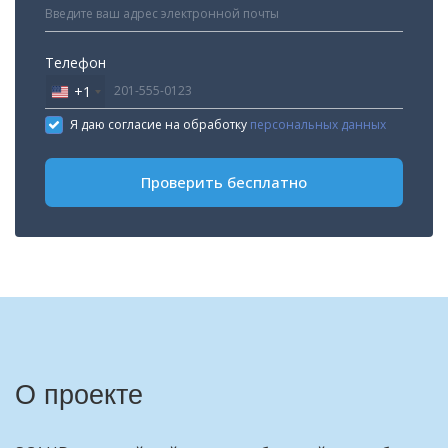
Телефон
+1
United
States
Я даю согласие на обработку
персональных данных
+1
Проверить бесплатно
О проекте