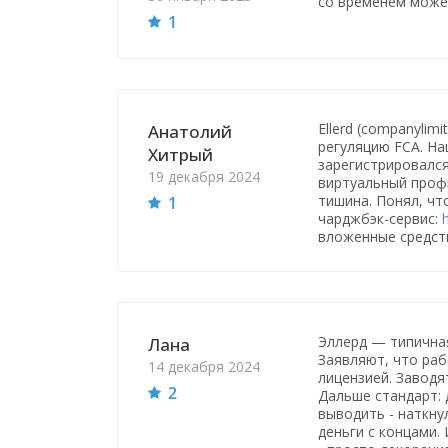
со временем може
1
Ellerd (companylim
Анатолий
регуляцию FCA. На
Хитрый
зарегистрировался
19 декабря 2024
виртуальный профи
тишина. Понял, что
1
чарджбэк-сервис:
вложенные средст
Эллерд — типичная
Лана
Заявляют, что раб
14 декабря 2024
лицензией. Заводя
2
Дальше стандарт: 
выводить - наткнул
деньги с концами. 