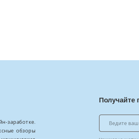
Получайте 
н-заработке.
ксные обзоры