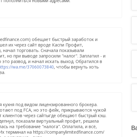
т пополниться новыми адресами.
itedfinance.com) обещает быстрый заработок и
шел их через сайт вроде Каспи Профит,
, начал торговать. Сначала показывали
т, но при выводе запросили "налог". Заплатил - и
 это развод, и начал искать выход. Обратился в
https://wa.me/37060073840
, чтобы вернуть хоть
ва.
 кухня под видом лицензированного брокера.
отают под FCA, но это фейк, прикрываются чужой
т клиентов через сайтыгде обещают быстрый кэш.
депнул, показали виртуальный профит, решила
ась на требование "налога". Оплатила, и всё,
В
Их терминал на https://companylimitedfinance.com/