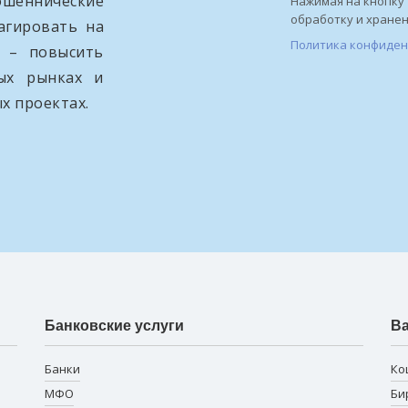
ошеннические
Нажимая на кнопку 
обработку и хране
агировать на
Политика конфиде
и – повысить
вых рынках и
х проектах.
Банковские услуги
В
Банки
Ко
МФО
Би