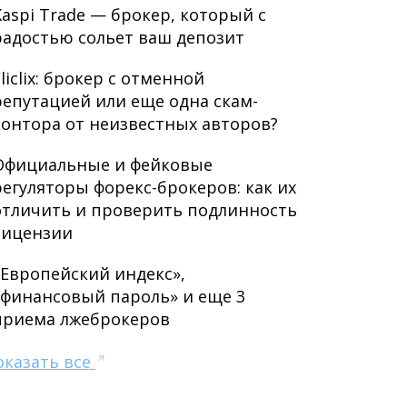
Kaspi Trade — брокер, который с
радостью сольет ваш депозит
liclix: брокер с отменной
репутацией или еще одна скам-
контора от неизвестных авторов?
Официальные и фейковые
регуляторы форекс-брокеров: как их
отличить и проверить подлинность
лицензии
«Европейский индекс»,
«финансовый пароль» и еще 3
приема лжеброкеров
оказать все