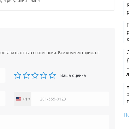
, а регуляция - липа.
F
оставить отзыв о компании. Все комментарии, не
Ваша оценка
+1
United
States
+1
П