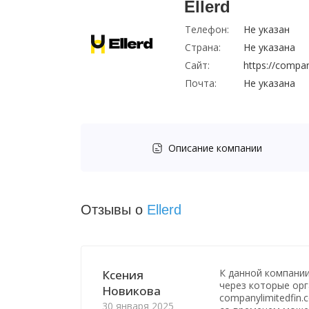
Ellerd
Телефон:
Не указан
Страна:
Не указана
Сайт:
https://compa
Почта:
Не указана
Описание компании
Отзывы о
Ellerd
К данной компани
Ксения
через которые орг
Новикова
companylimitedfin
30 января 2025