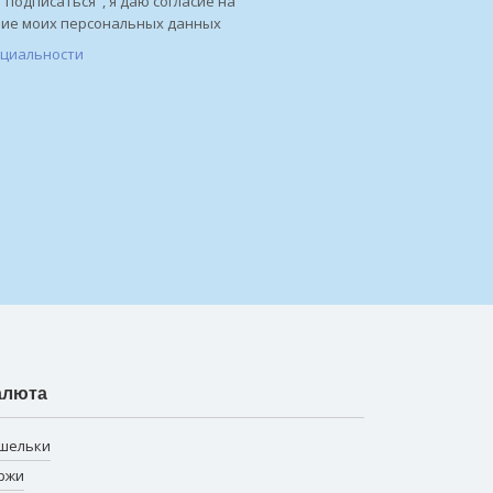
"подписаться", я даю согласие на
ние моих персональных данных
нциальности
алюта
шельки
ржи