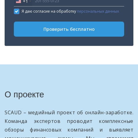
+1
United
States
Я даю согласие на обработку
персональных данных
+1
Проверить бесплатно
О проекте
SCAUD – медийный проект об онлайн-заработке.
Команда экспертов проводит комплексные
обзоры финансовых компаний и выявляет