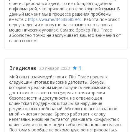
я регистрировался здесь, то не обладал подобной
информацией, что привело к потере крупной суммы. В
данный момент мы в процессе решения проблемы
вместе с
https://wa.me/34633685946
. Ребята помогают
вернуть деньги и попутно рассказывают о главных
мошеннических уловках. Сам же брокер Titul Trade
абсолютно точно не заслуживает вашего внимания от
слова совсем!
Владислав
1
20 января 2023
Мой опыт взаимодействия с Titul Trade привел к
следующим итогам: высокие депозиты; бонусы,
которые в реальном мире получить невозможно;
достаточно глюков платформы с точки зрения
безопасности и доступности, не отвечающая
клиентская поддержка; штрафы за нарушение
регуляторных требований. Абсолютно все сказанное
мной - чистая правда. Брокер работает к слову
нелегальн, никак не пытается улаживать конфликты с
клиентами и в целом ведет себя очень подозрительно.
Поэтому я вообще не рекомендую регистрироваться