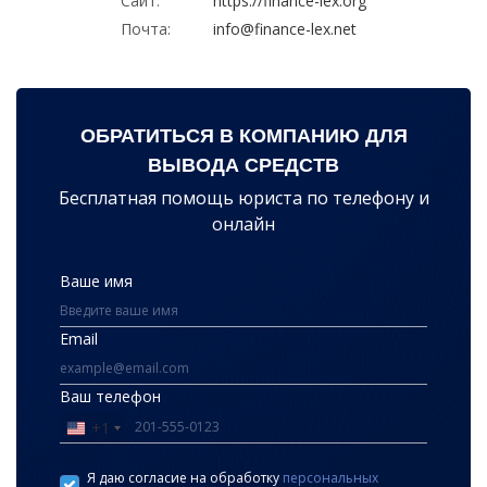
Сайт:
https://finance-lex.org
Почта:
info@finance-lex.net
ОБРАТИТЬСЯ В КОМПАНИЮ ДЛЯ
ВЫВОДА СРЕДСТВ
Бесплатная помощь юриста по телефону и
онлайн
Ваше имя
Email
Ваш телефон
+1
United
States
Я даю согласие на обработку
персональных
+1