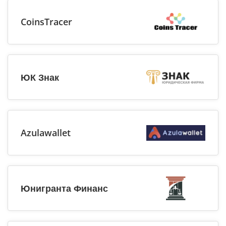
CoinsTracer
ЮК Знак
Azulawallet
Юнигранта Финанс