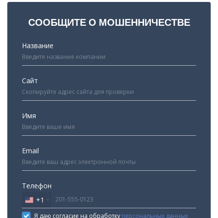
СООБЩИТЕ О МОШЕННИЧЕСТВЕ
Название
Сайт
Имя
Email
Телефон
+1
United
States
Я даю согласие на обработку
персональных данных