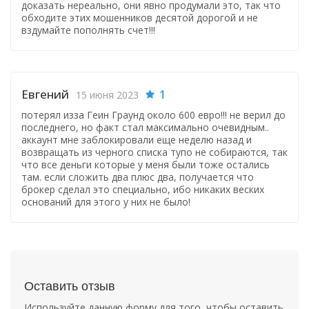
доказать нереально, они явно продумали это, так что
обходите этих мошенников десятой дорогой и не
вздумайте пополнять счет!!!
Евгений
1
15 июня 2023
потерял изза Геин Граунд около 600 евро!!! не верил до
последнего, но факт стал максимально очевидным..
аккаунт мне заблокировали еще неделю назад и
возвращать из черного списка тупо не собираются, так
что все деньги которые у меня были тоже остались
там. если сложить два плюс два, получается что
брокер сделал это специально, ибо никаких веских
оснований для этого у них не было!
Оставить отзыв
Используйте данную форму для того, чтобы оставить