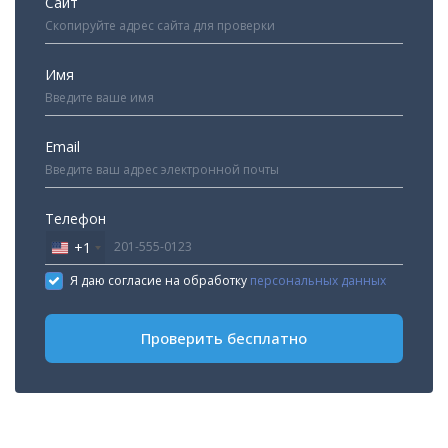
Сайт
Имя
Email
Телефон
+1
United
States
Я даю согласие на обработку
персональных данных
+1
Проверить бесплатно