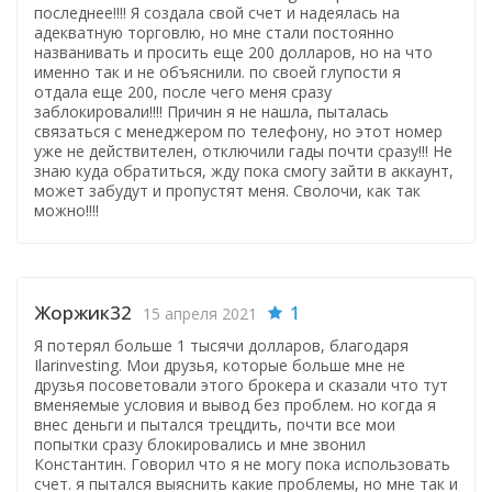
последнее!!!! Я создала свой счет и надеялась на
адекватную торговлю, но мне стали постоянно
названивать и просить еще 200 долларов, но на что
именно так и не объяснили. по своей глупости я
отдала еще 200, после чего меня сразу
заблокировали!!!! Причин я не нашла, пыталась
связаться с менеджером по телефону, но этот номер
уже не действителен, отключили гады почти сразу!!! Не
знаю куда обратиться, жду пока смогу зайти в аккаунт,
может забудут и пропустят меня. Сволочи, как так
можно!!!!
Жоржик32
1
15 апреля 2021
Я потерял больше 1 тысячи долларов, благодаря
Ilarinvesting. Мои друзья, которые больше мне не
друзья посоветовали этого брокера и сказали что тут
вменяемые условия и вывод без проблем. но когда я
внес деньги и пытался трецдить, почти все мои
попытки сразу блокировались и мне звонил
Константин. Говорил что я не могу пока использовать
счет. я пытался выяснить какие проблемы, но мне так и