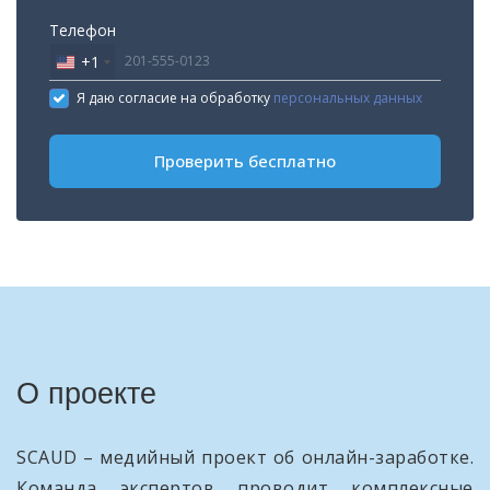
Телефон
+1
United
States
Я даю согласие на обработку
персональных данных
+1
Проверить бесплатно
О проекте
SCAUD – медийный проект об онлайн-заработке.
Команда экспертов проводит комплексные