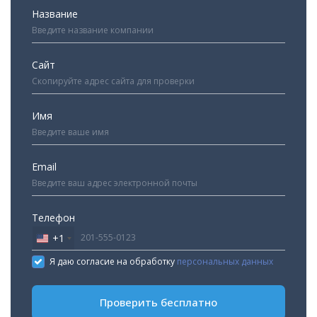
Название
Сайт
Имя
Email
Телефон
+1
United
States
Я даю согласие на обработку
персональных данных
+1
Проверить бесплатно