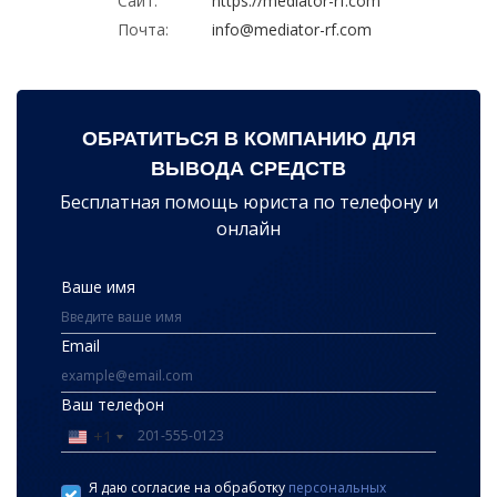
Сайт:
https://mediator-rf.com
Почта:
info@mediator-rf.com
ОБРАТИТЬСЯ В КОМПАНИЮ ДЛЯ
ВЫВОДА СРЕДСТВ
Бесплатная помощь юриста по телефону и
онлайн
Ваше имя
Email
Ваш телефон
+1
United
States
Я даю согласие на обработку
персональных
+1