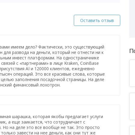
Оставить отзыв
 вами имеем дело? Фактически, это существующий
П
н для развода на деньги, который не отнести ни к
льным инвест платформам. На одностраничнике
 связей с «партнерами» в лице Kraken, CoinBase
и присутствия AI и 120000 клиентов, ежедневно
ысяч операций. Это все красивые слова, которые
 целью заполнения посадочной страницы. На деле
анский финансовый лохотрон.
имная шарашка, которая якобы предлагает услуги
ик, а еще заикается, что сотрудничает с
 Но на деле это все вообще не так. Это просто
 только завести на нее деньги, как они тут же