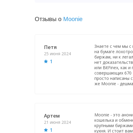
Отзывы о
Moonie
Знаете с чем мы с
Петя
на бумаге лохотро
25 июня 2024
биржам, ни к лега
1
нет доказательств
или BitFinex, как 
совершающих 670 т
просто написаны с
же Moonie - дешм
Moonie - это анон
Артем
кошелька и обменн
21 июня 2024
крупными биржами.
1
кухня. И стоит вам