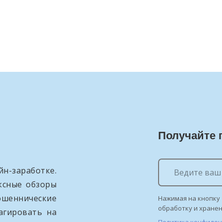
Получайте 
н-заработке.
ксные обзоры
ошеннические
Нажимая на кнопку 
обработку и хране
агировать на