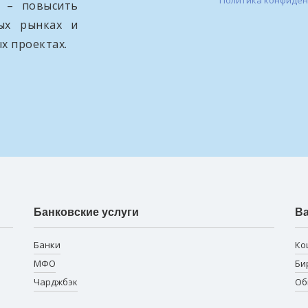
Политика конфиде
и – повысить
вых рынках и
х проектах.
Банковские услуги
В
Банки
Ко
МФО
Би
Чарджбэк
Об