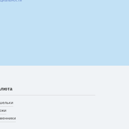
нциальности
алюта
шельки
ржи
менники