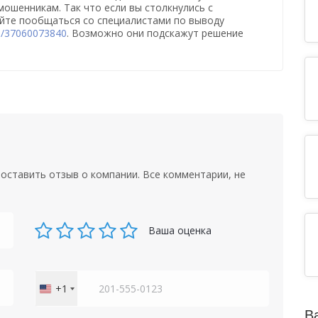
 мошенникам. Так что если вы столкнулись с
йте пообщаться со специалистами по выводу
e/37060073840
. Возможно они подскажут решение
оставить отзыв о компании. Все комментарии, не
Ваша оценка
+1
United
States
В