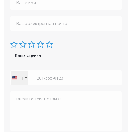
Ваша оценка
+1
United
States
+1