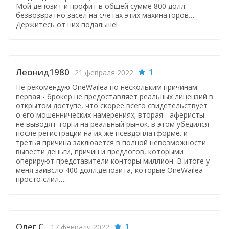
Мой депозит и профит в общей сумме 800 долл.
безвозвратно засел на счетах этих махинаторов….
Держитесь от них подальше!
Леонид1980
1
21 февраля 2022
Не рекомендую OneWailea по нескольким причинам:
первая - брокер не предоставляет реальных лицензий в
открытом доступе, что скорее всего свидетельствует
о его мошеннических намерениях; вторая - аферисты
не выводят торги на реальный рынок. в этом убедился
после регистрации на их же псевдоплатформе. и
третья причина заклюается в полной невозможности
вывести деньги, причин и предлогов, которыми
оперируют представители конторы миллион. В итоге у
меня заивсло 400 долл.депозита, которые OneWailea
просто слил….
Олег С.
1
17 февраля 2022