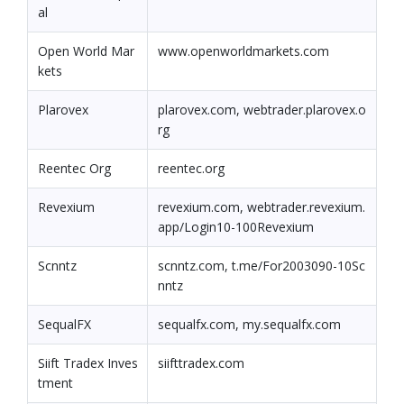
al
Open World Mar
www.openworldmarkets.com
kets
Plarovex
plarovex.com, webtrader.plarovex.o
rg
Reentec Org
reentec.org
Revexium
revexium.com, webtrader.revexium.
app/Login10-100Revexium
Scnntz
scnntz.com, t.me/For2003090-10Sc
nntz
SequalFX
sequalfx.com, my.sequalfx.com
Siift Tradex Inves
siifttradex.com
tment