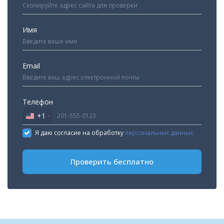
Имя
Email
Телефон
+1
United
States
Я даю согласие на обработку
персональных данных
+1
Проверить бесплатно