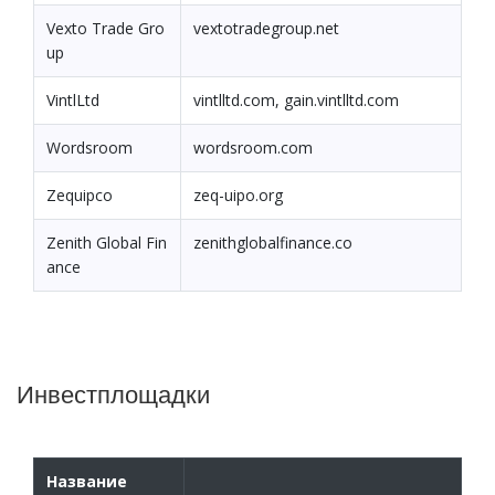
Vexto Trade Gro
vextotradegroup.net
up
VintlLtd
vintlltd.com, gain.vintlltd.com
Wordsroom
wordsroom.com
Zequipco
zeq-uipo.org
Zenith Global Fin
zenithglobalfinance.co
ance
Инвестплощадки
Название