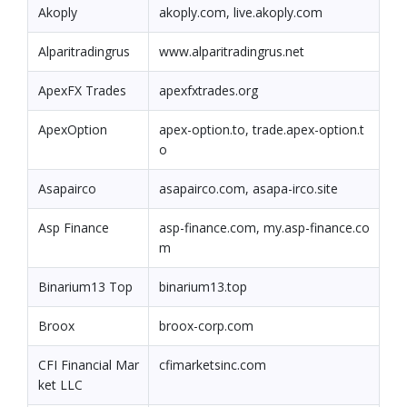
Akoply
akoply.com, live.akoply.com
Alparitradingrus
www.alparitradingrus.net
ApexFX Trades
apexfxtrades.org
ApexOption
apex-option.to, trade.apex-option.t
o
Asapairco
asapairco.com, asapa-irco.site
Asp Finance
asp-finance.com, my.asp-finance.co
m
Binarium13 Top
binarium13.top
Broox
broox-corp.com
CFI Financial Mar
cfimarketsinc.com
ket LLC