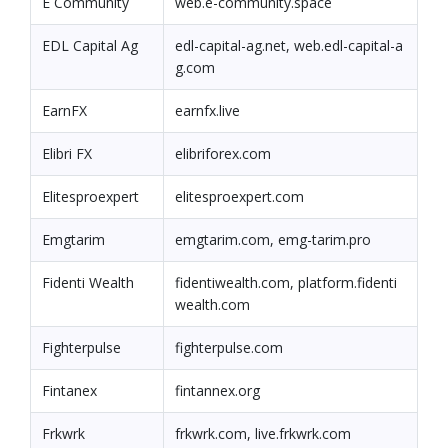
E Community
web.e-community.space
EDL Capital Ag
edl-capital-ag.net, web.edl-capital-a
g.com
EarnFX
earnfx.live
Elibri FX
elibriforex.com
Elitesproexpert
elitesproexpert.com
Emgtarim
emgtarim.com, emg-tarim.pro
Fidenti Wealth
fidentiwealth.com, platform.fidenti
wealth.com
Fighterpulse
fighterpulse.com
Fintanex
fintannex.org
Frkwrk
frkwrk.com, live.frkwrk.com