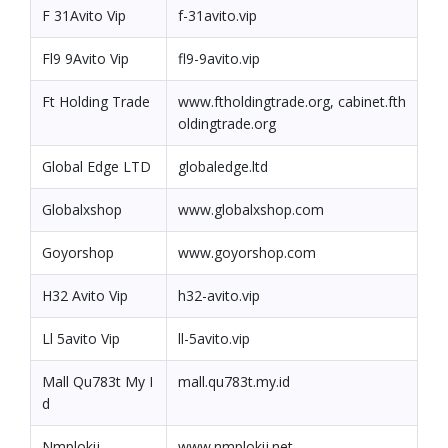
F 31Avito Vip
f-31avito.vip
Fl9 9Avito Vip
fl9-9avito.vip
Ft Holding Trade
www.ftholdingtrade.org, cabinet.fth
oldingtrade.org
Global Edge LTD
globaledge.ltd
Globalxshop
www.globalxshop.com
Goyorshop
www.goyorshop.com
H32 Avito Vip
h32-avito.vip
Ll 5avito Vip
ll-5avito.vip
Mall Qu783t My I
mall.qu783t.my.id
d
Nmplokij
www.nmplokij.net