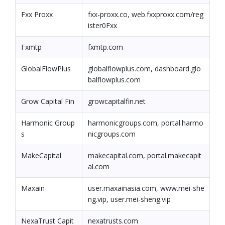
Fxx Proxx
fxx-proxx.co, web.fxxproxx.com/reg
ister0Fxx
Fxmtp
fxmtp.com
GlobalFlowPlus
globalflowplus.com, dashboard.glo
balflowplus.com
Grow Capital Fin
growcapitalfin.net
Harmonic Group
harmonicgroups.com, portal.harmo
s
nicgroups.com
MakeCapital
makecapital.com, portal.makecapit
al.com
Maxain
user.maxainasia.com, www.mei-she
ng.vip, user.mei-sheng.vip
NexaTrust Capit
nexatrusts.com