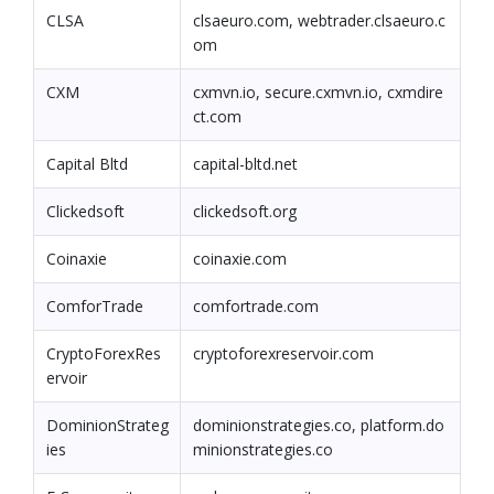
CLSA
clsaeuro.com, webtrader.clsaeuro.c
om
CXM
cxmvn.io, secure.cxmvn.io, cxmdire
ct.com
Capital Bltd
capital-bltd.net
Clickedsoft
clickedsoft.org
Coinaxie
coinaxie.com
ComforTrade
comfortrade.com
CryptoForexRes
cryptoforexreservoir.com
ervoir
DominionStrateg
dominionstrategies.co, platform.do
ies
minionstrategies.co