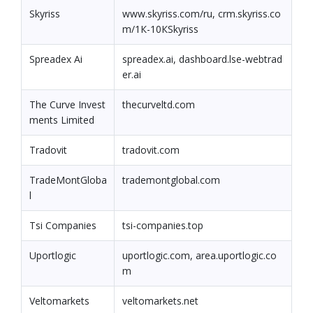
Skyriss
www.skyriss.com/ru, crm.skyriss.co
m/1К-10КSkyriss
Spreadex Ai
spreadex.ai, dashboard.lse-webtrad
er.ai
The Curve Invest
thecurveltd.com
ments Limited
Tradovit
tradovit.com
TradeMontGloba
trademontglobal.com
l
Tsi Companies
tsi-companies.top
Uportlogic
uportlogic.com, area.uportlogic.co
m
Veltomarkets
veltomarkets.net