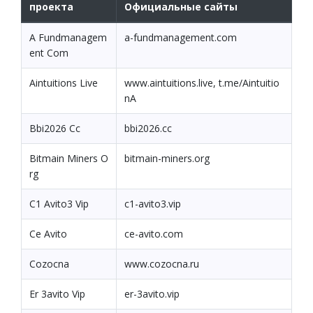
проекта
Официальные сайты
A Fundmanagem
a-fundmanagement.com
ent Com
Aintuitions Live
www.aintuitions.live, t.me/Aintuitio
nA
Bbi2026 Cc
bbi2026.cc
Bitmain Miners O
bitmain-miners.org
rg
C1 Avito3 Vip
c1-avito3.vip
Ce Avito
ce-avito.com
Cozocna
www.cozocna.ru
Er 3avito Vip
er-3avito.vip