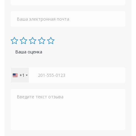
Ваша оценка
+1
United
States
+1