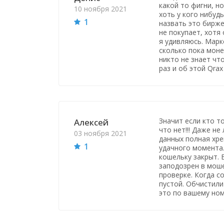
какой то фигни, н
10 ноября 2021
хоть у кого нибуд
1
назвать это бирже
не покупает, хотя 
я удивляюсь. Марке
сколько пока моне
никто не знает чт
раз и об этой Qrax
Значит если кто то
Алексей
что нет!!! Даже не
03 ноября 2021
данных полная хре
1
удачного момента.
кошельку закрыт. 
заподозрен в моше
проверке. Когда с
пустой. Обчистили 
это по вашему но