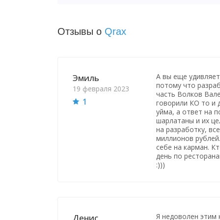
Отзывы о
Qrax
А вы еще удивляет
Эмиль
потому что разраб
19 февраля 2023
часть Волков Вале
1
говорили КО то и 
уйма, а ответ на 
шарлатаны и их це
на разработку, вс
миллионов рублей.
себе на карман. К
день по ресторанам
:)))
Я недоволен этим 
Денис