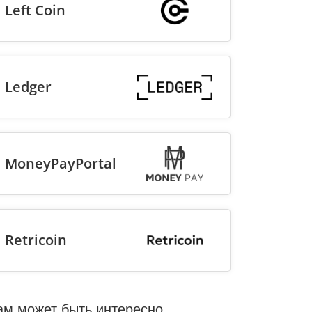
Left Coin
Ledger
MoneyPayPortal
Retricoin
ам может быть интересно