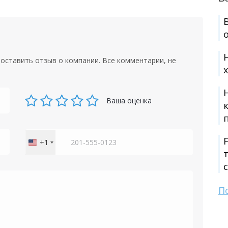
оставить отзыв о компании. Все комментарии, не
Ваша оценка
+1
United
States
+1
П