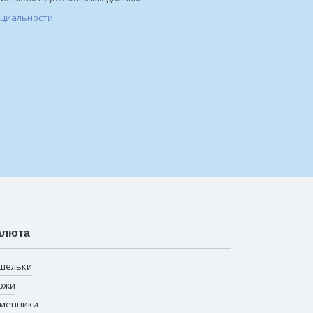
нциальности
алюта
шельки
ржи
менники