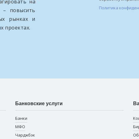
агировать на
Политика конфиде
и – повысить
вых рынках и
х проектах.
Банковские услуги
В
Банки
Ко
МФО
Би
Чарджбэк
Об