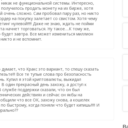
о никак не функциональной системы. Интересно,
ь получилось продать монету на их бирже, хотя
й очень сложно. Сам пробовал пару раз, но никто
ордер на покупку залетает со свистом. Хотя чему
тинг нулевой!!!!! Даже не знаю, ждать не пойми
та начнет торговаться. Ну такое….К тому же,
о будет завтра. Все может измениться миллион
 никто и не вспомнит.
 думает, что Кракс это вариант, то спешу сказать
 лезьте!!! Все те тупые слова про безопасность
нь. Купил я этой криптовалюты, выжидал
 В один прекрасный день захожу, а доступ к
В службе поддержки сказали, что он был
ннических действиях и сейчас он якбы на
ообщили что все ОК, захожу снова, а кошелек
по быстрому, когда поняли что будет кипишь!!!!! И
мрально??
В