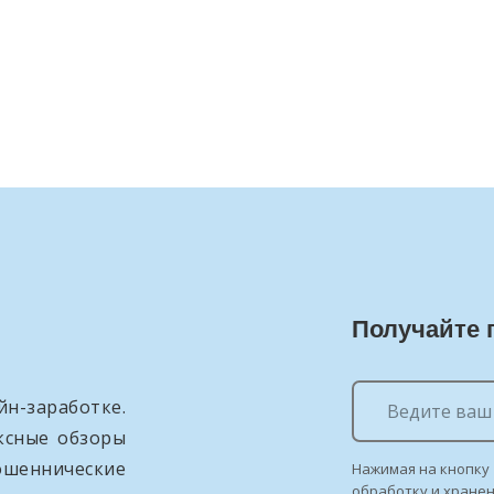
Получайте 
н-заработке.
ксные обзоры
ошеннические
Нажимая на кнопку 
обработку и хране