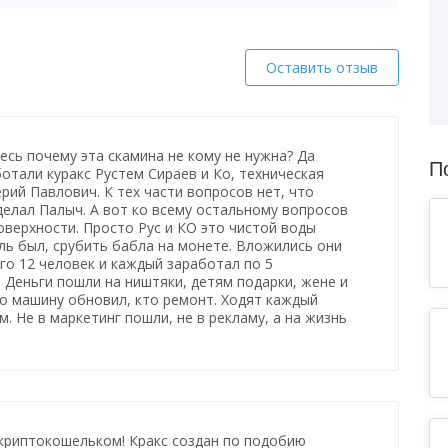
Оставить отзыв
есь почему эта скамина не кому не нужна? Да
П
отали куракс Рустем Сираев и Ко, техническая
рий Павлович. К тех части вопросов нет, что
делал Палыч. А вот ко всему остальному вопросов
поверхности. Просто Рус и КО это чистой воды
ль был, срубить бабла на монете. Вложились они
его 12 человек и каждый заработал по 5
 Деньги пошли на ништяки, детям подарки, жене и
то машину обновил, кто ремонт. Ходят каждый
. Не в маркетинг пошли, не в рекламу, а на жизнь
криптокошельком! Кракс создан по подобию