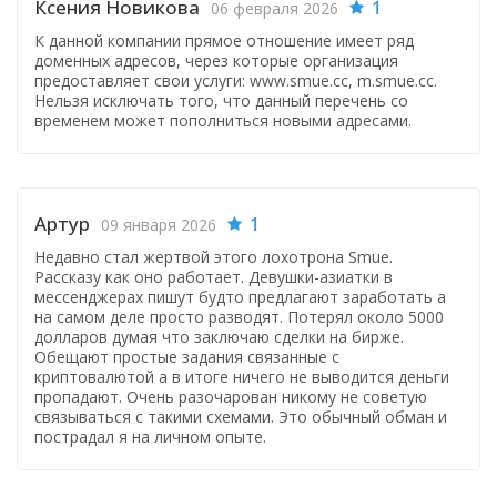
Ксения Новикова
1
06 февраля 2026
К данной компании прямое отношение имеет ряд
доменных адресов, через которые организация
предоставляет свои услуги: www.smue.cc, m.smue.cc.
Нельзя исключать того, что данный перечень со
временем может пополниться новыми адресами.
Артур
1
09 января 2026
Недавно стал жертвой этого лохотрона Smue.
Рассказу как оно работает. Девушки-азиатки в
мессенджерах пишут будто предлагают заработать а
на самом деле просто разводят. Потерял около 5000
долларов думая что заключаю сделки на бирже.
Обещают простые задания связанные с
криптовалютой а в итоге ничего не выводится деньги
пропадают. Очень разочарован никому не советую
связываться с такими схемами. Это обычный обман и
пострадал я на личном опыте.