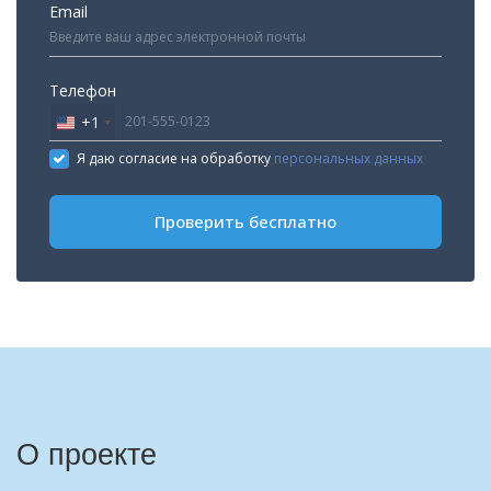
Email
Телефон
+1
United
States
Я даю согласие на обработку
персональных данных
+1
Проверить бесплатно
О проекте