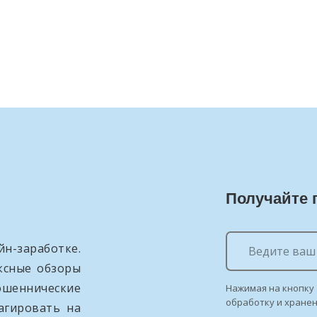
Получайте 
н-заработке.
ксные обзоры
ошеннические
Нажимая на кнопку 
обработку и хране
агировать на