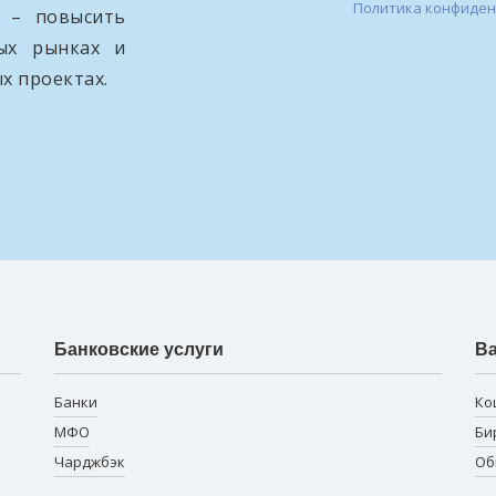
Политика конфиде
и – повысить
вых рынках и
х проектах.
Банковские услуги
В
Банки
Ко
МФО
Би
Чарджбэк
Об