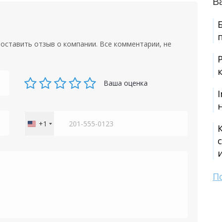
В
оставить отзыв о компании. Все комментарии, не
Ваша оценка
+1
United
States
+1
П