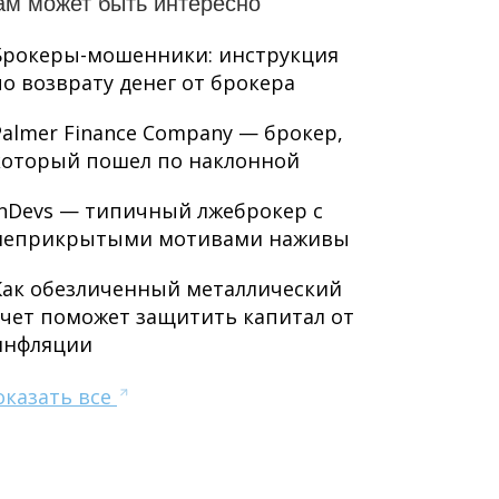
ам может быть интересно
Брокеры-мошенники: инструкция
по возврату денег от брокера
Palmer Finance Company — брокер,
который пошел по наклонной
InDevs — типичный лжеброкер с
неприкрытыми мотивами наживы
Как обезличенный металлический
счет поможет защитить капитал от
инфляции
оказать все