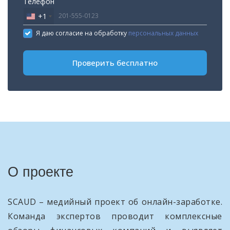
Телефон
+1
United
States
Я даю согласие на обработку
персональных данных
+1
Проверить бесплатно
О проекте
SCAUD – медийный проект об онлайн-заработке.
Команда экспертов проводит комплексные