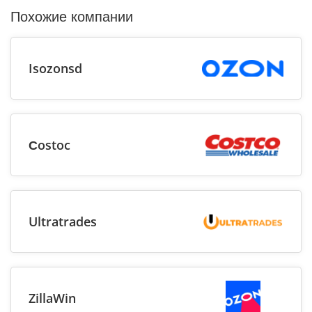
Похожие компании
Isozonsd
Сostoc
Ultratrades
ZillaWin