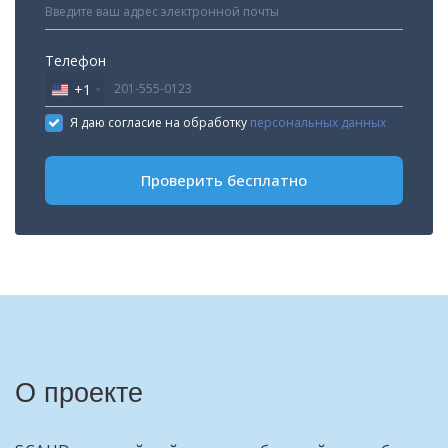
Телефон
+1
United
States
Я даю согласие на обработку
персональных данных
+1
Проверить бесплатно
О проекте