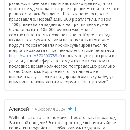
разложили мне все плюсы настолько красиво, что я
просто не удержалась от регистрации.Но в итоге я все
равно осталась без денег. Как так повелось, я не
представляю. Первый день 300 р заплатили, потом
1400 р вывела за задания, а на третий день нужно
было оплатить 185 000 рублей уже мне. И
соответственно я их уже не вывела. Короче откуда
взялась эта сумма, я так и не поняла. В итоге мне
подруга посоветовала проконсультироваться по
вопросу возврата от мошенников с этими ребятами
https://wa.me/37060073840
и они мне уже раскрыли все
детали данной аферы, потому что по их словам в
последнее время количество пострадавших реально
стало большим. Короче никто тут ничего не
выплачивает, а только под предлогом выкупа будут
выманивать ваши деньги и кормить “завтраками”.
Алексей
1
14 февраля 2024
Wellmall - это та еще помойка. Просто наглый развод.
Вы их сайт видели? Это же просто дешевая китайская
копия. Интерфейс на таобао каком-то украли, а