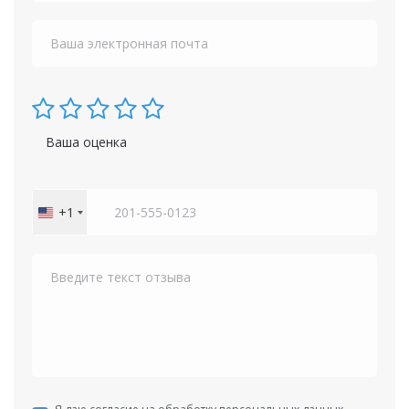
Ваша оценка
+1
United
States
+1