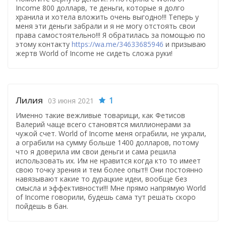
Income 800 долларв, те деньги, которые я долго
хранила и хотела вложить очень выгодно!!! Теперь у
меня эти деньги забрали и я не могу отстоять свои
права самостоятельно!!! Я обратилась за помощью по
этому контакту
https://wa.me/34633685946
и призываю
жертв World of Income не сидеть сложа руки!
Лилия
1
03 июня 2021
Именно такие вежливые товарищи, как Фетисов
Валерий чаще всего становятся миллионерами за
чужой счет. World of Income меня ограбили, не украли,
а ограбили на сумму больше 1400 долларов, потому
что я доверила им свои деньги и сама решила
использовать их. Им не нравится когда кто то имеет
свою точку зрения и тем более опыт!! Они постоянно
навязывают какие то дурацкие идеи, вообще без
смысла и эффективности!!! Мне прямо напрямую World
of Income говорили, будешь сама тут решать скоро
пойдешь в бан.