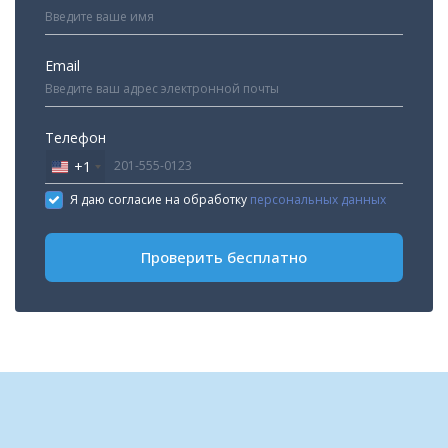
Email
Телефон
+1
United
States
Я даю согласие на обработку
персональных данных
+1
Проверить бесплатно