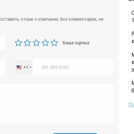
оставить отзыв о компании. Все комментарии, не
1
Ваша оценка
+1
United
States
+1
П