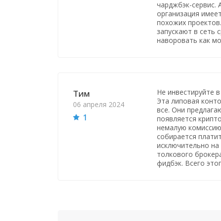
чарджбэк-сервис. 
организация имеет
похожих проектов.
запускают в сеть 
наворовать как м
Не инвестируйте в 
Тим
Эта липовая конто
06 апреля 2024
все. Они предлагаю
1
появляется крипто
немалую комиссию
собирается платит
исключительно на 
толкового брокера
фидбэк. Всего этог