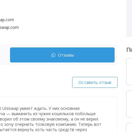
swap.com
iswap.com
П
Отзывы
Оставить отзыв
X Uniswap умеют ждать. У них основная
ача — выманить из чужих кошельков побольше
оворил об этом своему знакомому, а он не верил.
то хочу очернить толковую компанию. Теперь вот
пытается вернуть хоть часть средств через