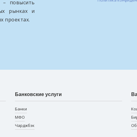
Политика конфиде
и – повысить
вых рынках и
х проектах.
Банковские услуги
В
Банки
Ко
МФО
Би
Чарджбэк
Об