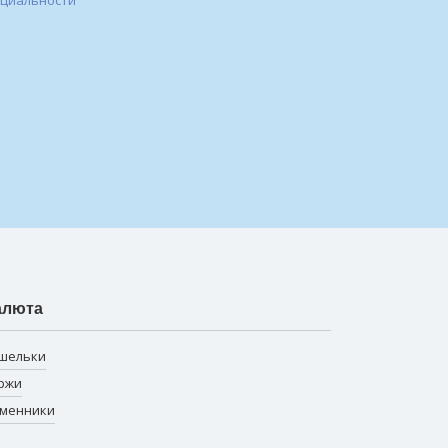
нциальности
алюта
шельки
ржи
менники