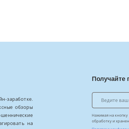
Получайте 
н-заработке.
ксные обзоры
ошеннические
Нажимая на кнопку 
обработку и хране
агировать на