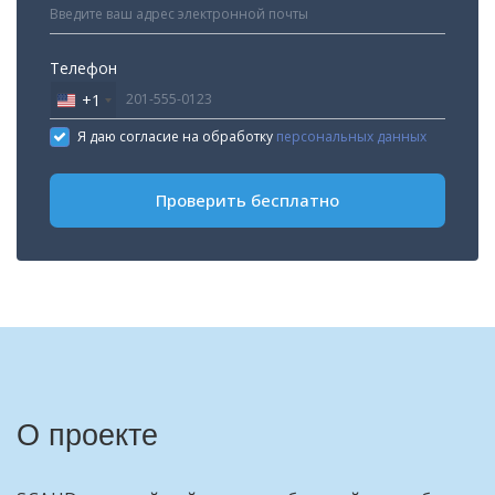
Телефон
+1
United
States
Я даю согласие на обработку
персональных данных
+1
Проверить бесплатно
О проекте