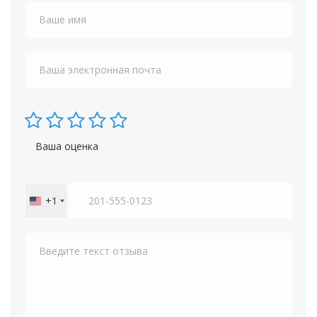
Ваша оценка
+1
United
States
+1