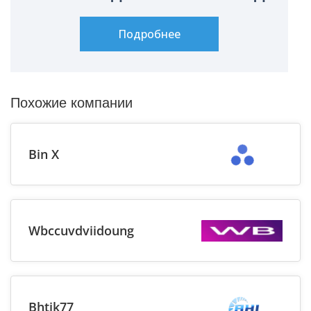
Подробнее
Похожие компании
Bin X
Wbccuvdviidoung
Bhtjk77