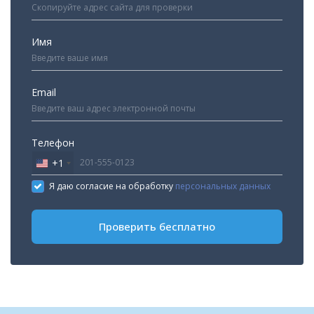
Имя
Email
Телефон
+1
United
States
Я даю согласие на обработку
персональных данных
+1
Проверить бесплатно