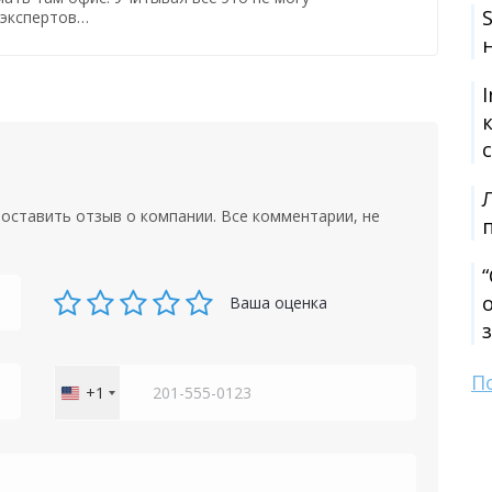
 экспертов…
оставить отзыв о компании. Все комментарии, не
Ваша оценка
П
+1
United
States
+1