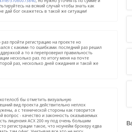
wa.me/37060073840
, но нужно уточнять по сумме и
льтируйтесь на всякий случай чтобы знать как
не дай бог окажетесь в такой же ситуации!
 раз пройти регистрацию на проекте но
ался с какими-то ошибками. последний раз решил
оддержкой а то я перепроверил правильность
ции несколько раз. по итогу меня на почте
второй раз, несколько дней ожидания и такой же
 хотелосб бы отметить визуальную
ешний вид проекта действительно неплох
ужены, а с технической стороны как говорится
гой вопрос - качество и законность оказываемых
ость лицензия АСХ 200 ну под очень большим
В
сто регистрации такое, что ноунейм брокеру едва
мать там офис. Учитывая все это не могу