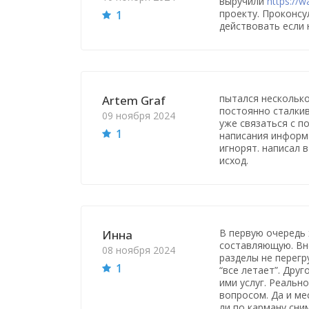
выручили
https://
проекту. Проконсу
1
действовать если 
пытался несколько
Artem Graf
постоянно сталкив
09 ноября 2024
уже связаться с п
1
написания информа
игнорят. написал 
исход.
В первую очередь
Инна
составляющую. Вн
08 ноября 2024
разделы не перегр
1
“все летает”. Дру
ими услуг. Реальн
вопросом. Да и ме
ли по карману сни