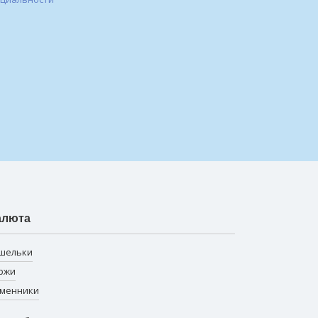
алюта
шельки
ржи
менники