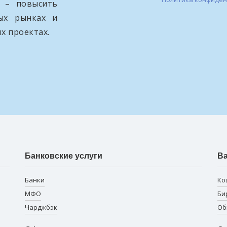
и – повысить
вых рынках и
х проектах.
Банковские услуги
В
Банки
Ко
МФО
Би
Чарджбэк
Об