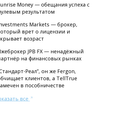
Sunrise Money — обещания успеха с
нулевым результатом
Investments Markets — брокер,
который врет о лицензии и
скрывает возраст
Лжеброкер JPB FX — ненадёжный
партнёр на финансовых рынках
“Стандарт-Реал”, он же Fergon,
обчищает клиентов, а TellTrue
замечен в пособничестве
оказать все