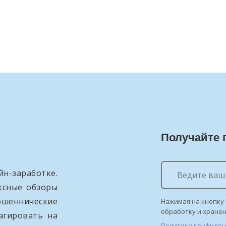
Получайте 
н-заработке.
ксные обзоры
ошеннические
Нажимая на кнопку 
обработку и хране
агировать на
Политика конфиде