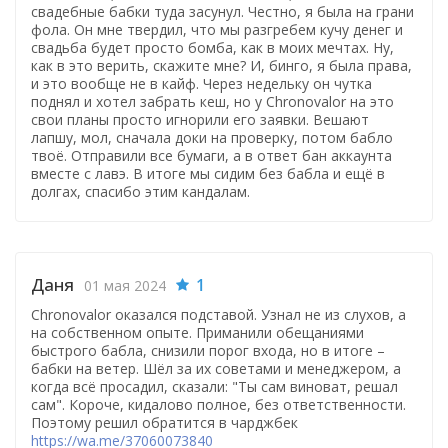
свадебные бабки туда засунул. Честно, я была на грани
фола. Он мне твердил, что мы разгребем кучу денег и
свадьба будет просто бомба, как в моих мечтах. Ну,
как в это верить, скажите мне? И, бинго, я была права,
и это вообще не в кайф. Через недельку он чутка
поднял и хотел забрать кеш, но у Chronovalor на это
свои планы просто игнорили его заявки. Вешают
лапшу, мол, сначала доки на проверку, потом бабло
твоё. Отправили все бумаги, а в ответ бан аккаунта
вместе с лавэ. В итоге мы сидим без бабла и ещё в
долгах, спасибо этим кандалам.
Даня
1
01 мая 2024
Chronovalor оказался подставой. Узнал не из слухов, а
на собственном опыте. Приманили обещаниями
быстрого бабла, снизили порог входа, но в итоге –
бабки на ветер. Шёл за их советами и менеджером, а
когда всё просадил, сказали: "Ты сам виноват, решал
сам". Короче, кидалово полное, без ответственности.
Поэтому решил обратится в чарджбек
https://wa.me/37060073840