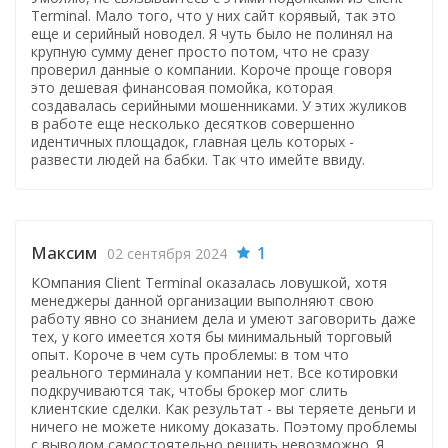
Terminal. Мало того, что у них сайт корявый, так это
еще и серийный новодел. Я чуть было не полинял на
крупную сумму денег просто потом, что не сразу
проверил данные о компании. Короче проще говоря
это дешевая финансовая помойка, которая
создавалась серийными мошенниками. У этих жуликов
в работе еще несколько десятков совершенно
идентичных площадок, главная цель которых -
развести людей на бабки. Так что имейте ввиду.
Максим
1
02 сентября 2024
КОмпания Client Terminal оказалась ловушкой, хотя
менеджеры данной организации выполняют свою
работу явно со знанием дела и умеют заговорить даже
тех, у кого имеется хотя бы минимальный торговый
опыт. Короче в чем суть проблемы: в том что
реального терминала у компании нет. Все котировки
подкручиваются так, чтобы брокер мог слить
клиентские сделки. Как результат - вы теряете деньги и
ничего не можете никому доказать. Поэтому проблемы
с выводом самостоятельно решить невозможно. Я