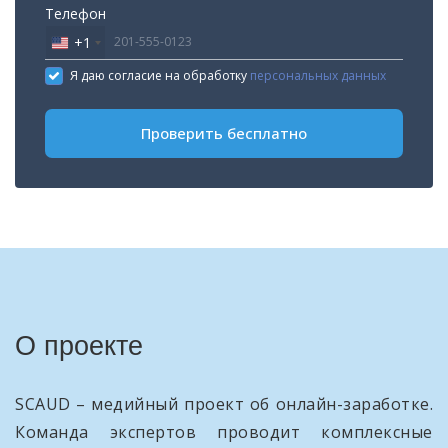
Телефон
+1
United
States
Я даю согласие на обработку
персональных данных
+1
Проверить бесплатно
О проекте
SCAUD – медийный проект об онлайн-заработке.
Команда экспертов проводит комплексные