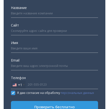
Название
Сайт
Имя
Email
Телефон
+1
United
States
Я даю согласие на обработку
персональных данных
+1
Проверить бесплатно