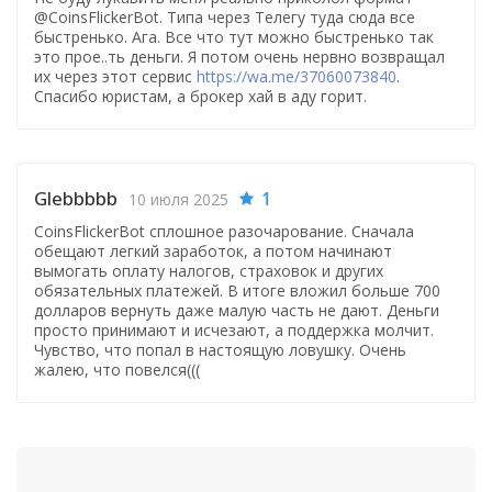
@CoinsFlickerBot. Типа через Телегу туда сюда все
быстренько. Ага. Все что тут можно быстренько так
это прое..ть деньги. Я потом очень нервно возвращал
их через этот сервис
https://wa.me/37060073840
.
Спасибо юристам, а брокер хай в аду горит.
Glebbbbb
1
10 июля 2025
CoinsFlickerBot сплошное разочарование. Сначала
обещают легкий заработок, а потом начинают
вымогать оплату налогов, страховок и других
обязательных платежей. В итоге вложил больше 700
долларов вернуть даже малую часть не дают. Деньги
просто принимают и исчезают, а поддержка молчит.
Чувство, что попал в настоящую ловушку. Очень
жалею, что повелся(((