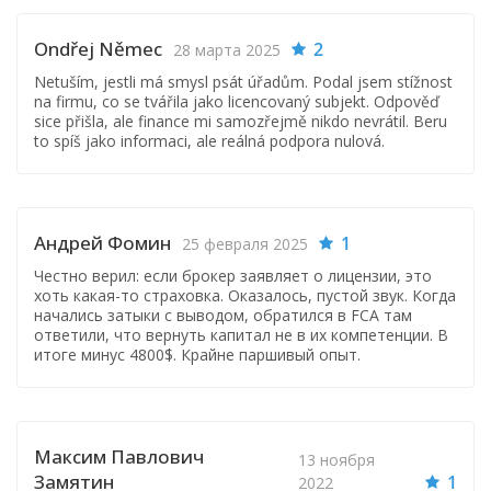
Ondřej Němec
2
28 марта 2025
Netuším, jestli má smysl psát úřadům. Podal jsem stížnost
na firmu, co se tvářila jako licencovaný subjekt. Odpověď
sice přišla, ale finance mi samozřejmě nikdo nevrátil. Beru
to spíš jako informaci, ale reálná podpora nulová.
Андрей Фомин
1
25 февраля 2025
Честно верил: если брокер заявляет о лицензии, это
хоть какая-то страховка. Оказалось, пустой звук. Когда
начались затыки с выводом, обратился в FCA там
ответили, что вернуть капитал не в их компетенции. В
итоге минус 4800$. Крайне паршивый опыт.
Максим Павлович
13 ноября
Замятин
1
2022