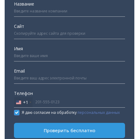
Название
Сайт
Имя
Email
Телефон
+1
United
States
Я даю согласие на обработку
персональных данных
+1
Проверить бесплатно