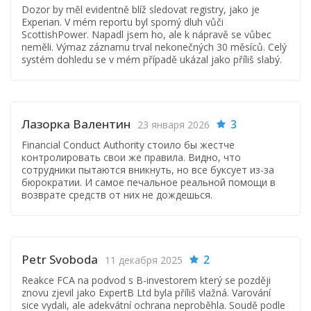
Dozor by měl evidentně blíž sledovat registry, jako je
Experian. V mém reportu byl sporný dluh vůči
ScottishPower. Napadl jsem ho, ale k nápravě se vůbec
neměli. Výmaz záznamu trval nekonečných 30 měsíců. Celý
systém dohledu se v mém případě ukázal jako příliš slabý.
Лазорка Валентин
3
23 января 2026
Financial Conduct Authority стоило бы жестче
контролировать свои же правила. Видно, что
сотрудники пытаются вникнуть, но все буксует из-за
бюрократии. И самое печальное реальной помощи в
возврате средств от них не дождешься.
Petr Svoboda
2
11 декабря 2025
Reakce FCA na podvod s B-investorem který se později
znovu zjevil jako ExpertB Ltd byla příliš vlažná. Varování
sice vydali, ale adekvátní ochrana neproběhla. Soudě podle