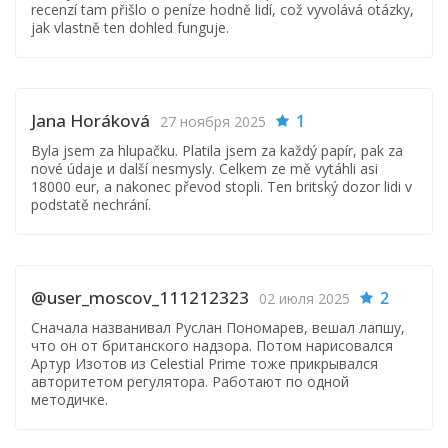
recenzí tam přišlo o peníze hodně lidí, což vyvolává otázky,
jak vlastně ten dohled funguje.
Jana Horáková
1
27 ноября 2025
Byla jsem za hlupačku. Platila jsem za každý papír, pak za
nové údaje и další nesmysly. Celkem ze mě vytáhli asi
18000 eur, a nakonec převod stopli. Ten britský dozor lidi v
podstatě nechrání.
@user_moscov_111212323
2
02 июля 2025
Сначала названивал Руслан Пономарев, вешал лапшу,
что он от британского надзора. Потом нарисовался
Артур Изотов из Celestial Prime тоже прикрывался
авторитетом регулятора. Работают по одной
методичке.