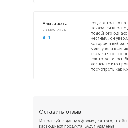
когда я только на
Елизавета
показался вполне 
23 мая 2024
подобного однако
1
честным, он увери
которое я выбрала
меня увели в экви
сказала что это о
как то. хотелось б
делись те кто про
посмотреть как К
Оставить отзыв
Используйте данную форму для того, чтобы 
касающиеся продукта, будут удалены!