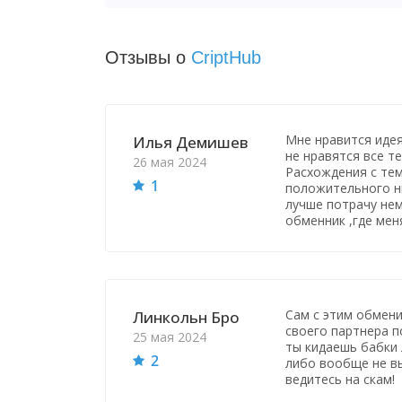
Отзывы о
CriptHub
Мне нравится идея
Илья Демишев
не нравятся все т
26 мая 2024
Расхождения с тем
1
положительного ни
лучше потрачу нем
обменник ,где меня
Сам с этим обмени
Линкольн Бро
своего партнера п
25 мая 2024
ты кидаешь бабки
2
либо вообще не вы
ведитесь на скам!