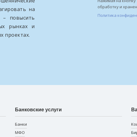
ошеннические
Нажимая на кнопку 
обработку и хране
агировать на
Политика конфиде
и – повысить
вых рынках и
х проектах.
Банковские услуги
В
Банки
Ко
МФО
Би