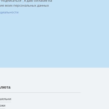
"подписаться", я даю согласие на
ние моих персональных данных
нциальности
алюта
шельки
ржи