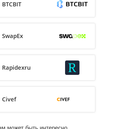
BTCBIT
SwapEx
Rapidexru
Civef
ам может быть интересно