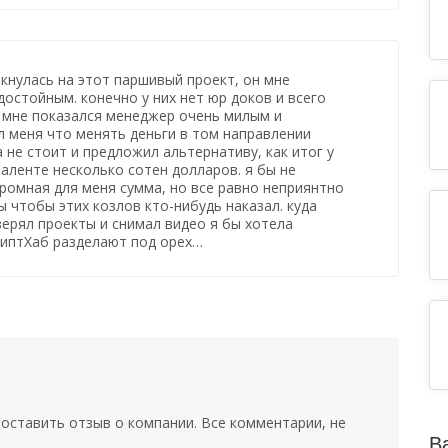
ткнулась на этот паршивый проект, он мне
достойным. конечно у них нет юр доков и всего
 мне показался менеджер очень милым и
л меня что менять деньги в том направлении
 не стоит и предложил альтернативу, как итог у
валенте несколько сотен долларов. я бы не
громная для меня сумма, но все равно неприянтно
ы чтобы этих козлов кто-нибудь наказал. куда
верял проекты и снимал видео я бы хотела
риптХаб разделают под орех…
оставить отзыв о компании. Все комментарии, не
В