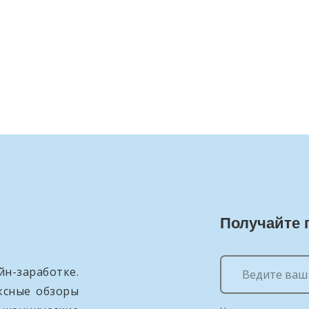
Получайте 
н-заработке.
ксные обзоры