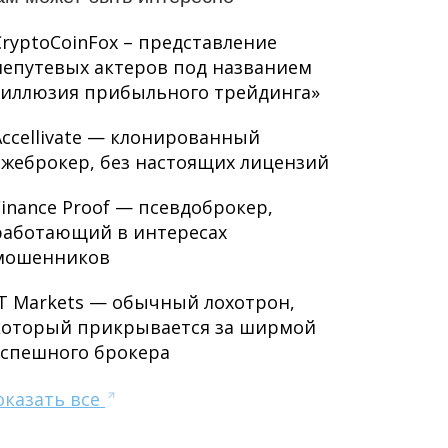
CryptoCoinFox – представление
непутевых актеров под названием
«иллюзия прибыльного трейдинга»
Accellivate — клонированный
лжеброкер, без настоящих лицензий
Finance Proof — псевдоброкер,
работающий в интересах
мошенников
JT Markets — обычный лохотрон,
который прикрывается за ширмой
успешного брокера
оказать все