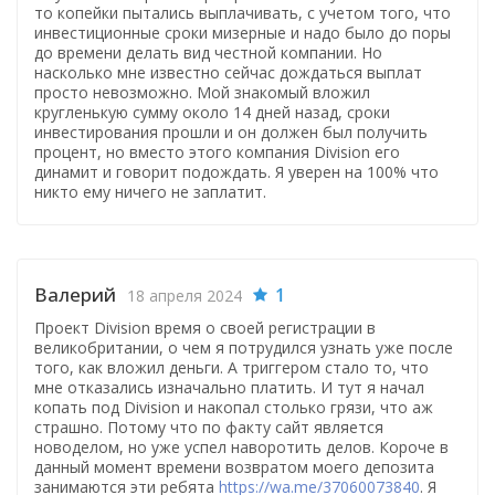
то копейки пытались выплачивать, с учетом того, что
инвестиционные сроки мизерные и надо было до поры
до времени делать вид честной компании. Но
насколько мне известно сейчас дождаться выплат
просто невозможно. Мой знакомый вложил
кругленькую сумму около 14 дней назад, сроки
инвестирования прошли и он должен был получить
процент, но вместо этого компания Division его
динамит и говорит подождать. Я уверен на 100% что
никто ему ничего не заплатит.
Валерий
1
18 апреля 2024
Проект Division время о своей регистрации в
великобритании, о чем я потрудился узнать уже после
того, как вложил деньги. А триггером стало то, что
мне отказались изначально платить. И тут я начал
копать под Division и накопал столько грязи, что аж
страшно. Потому что по факту сайт является
новоделом, но уже успел наворотить делов. Короче в
данный момент времени возвратом моего депозита
занимаются эти ребята
https://wa.me/37060073840
. Я