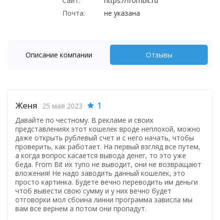
Сайт:
https://frombit.ru
Почта:
не указана
Описание компании
Отзывы
Женя
1
25 мая 2023
Давайте по честному. В рекламе и своих
представлениях этот кошелек вроде неплохой, можно
даже открыть рублевый счет и с него начать, чтобы
проверить, как работает. На первый взгляд все путем,
а когда вопрос касается вывода денег, то это уже
беда. From Bit их тупо не выводит, они не возвращают
вложения! Не надо заводить данный кошелек, это
просто картинка. Будете вечно переводить им деньги
чтоб вывести свою сумму и у них вечно будет
отговорки мол сбоина линни программа зависла мы
вам все вернем а потом они пропадут.