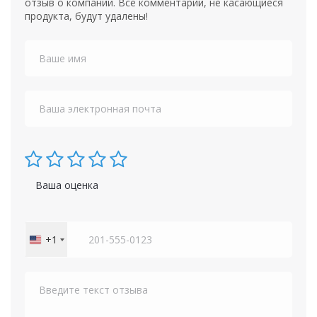
отзыв о компании. Все комментарии, не касающиеся
продукта, будут удалены!
Ваша оценка
+1
United
States
+1