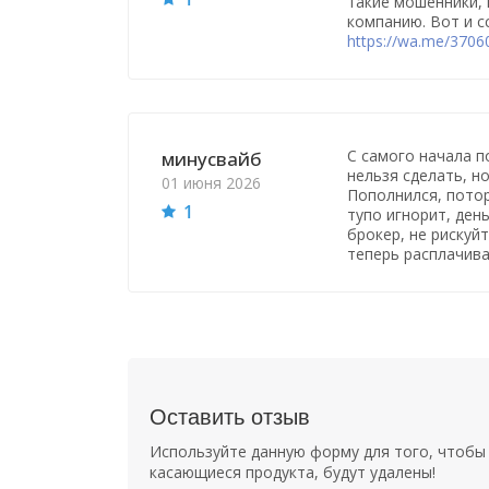
такие мошенники,
компанию. Вот и с
https://wa.me/370
С самого начала п
минусвайб
нельзя сделать, но
01 июня 2026
Пополнился, потор
1
тупо игнорит, ден
брокер, не рискуй
теперь расплачиваю
Оставить отзыв
Используйте данную форму для того, чтобы 
касающиеся продукта, будут удалены!