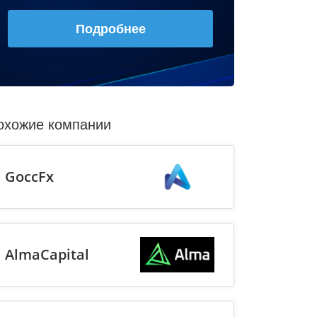
Подробнее
охожие компании
GoccFx
AlmaCapital