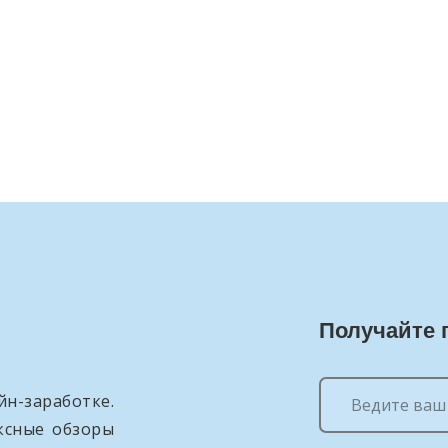
Получайте 
н-заработке.
ксные обзоры