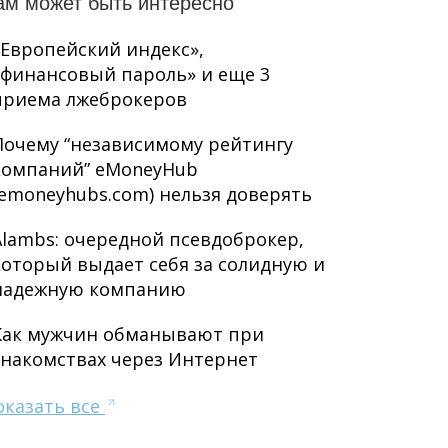
ам может быть интересно
«Европейский индекс»,
«финансовый пароль» и еще 3
приема лжеброкеров
Почему “независимому рейтингу
компаний” eMoneyHub
(emoneyhubs.com) нельзя доверять
Alambs: очередной псевдоброкер,
который выдает себя за солидную и
надежную компанию
Как мужчин обманывают при
знакомствах через Интернет
оказать все