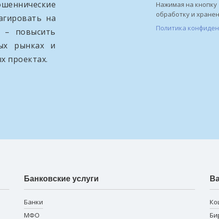
ошеннические
Нажимая на кнопку 
обработку и хране
агировать на
Политика конфиде
и – повысить
вых рынках и
х проектах.
Банковские услуги
В
Банки
Ко
МФО
Би