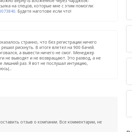
 можно вернуть вложенное через чарджбэк-
сылка на спецов, которые мне с этим помогли:
60073840
. Будете наготове если что!
оказалось странно, что без регистрации ничего
 решил рискнуть. В итоге влетел на 900 бачей.
говался, а вывести ничего не смог. Менеджер
ьги не выводят и не возвращают. Это развод, а не
те лишний раз. Я вот не послушал интуицию,
сь(...
оставить отзыв о компании. Все комментарии, не