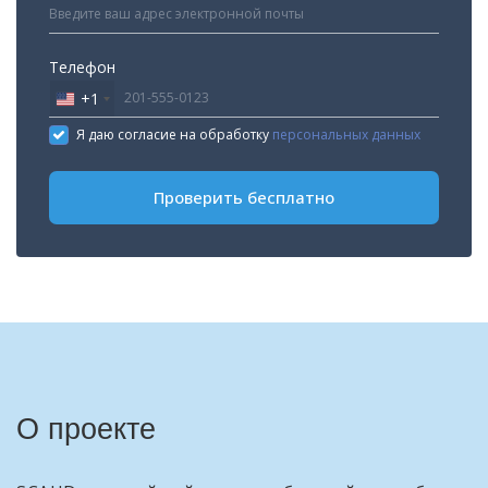
Телефон
+1
United
States
Я даю согласие на обработку
персональных данных
+1
Проверить бесплатно
О проекте