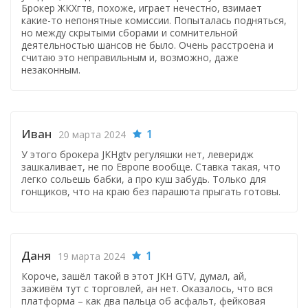
Брокер ЖКХгтв, похоже, играет нечестно, взимает
какие-то непонятные комиссии. Попыталась подняться,
но между скрытыми сборами и сомнительной
деятельностью шансов не было. Очень расстроена и
считаю это неправильным и, возможно, даже
незаконным.
Иван
1
20 марта 2024
У этого брокера JKHgtv регуляшки нет, леверидж
зашкаливает, не по Европе вообще. Ставка такая, что
легко сольешь бабки, а про куш забудь. Только для
гонщиков, что на краю без парашюта прыгать готовы.
Даня
1
19 марта 2024
Короче, зашёл такой в этот JKH GTV, думал, ай,
заживём тут с торговлей, ан нет. Оказалось, что вся
платформа – как два пальца об асфальт, фейковая