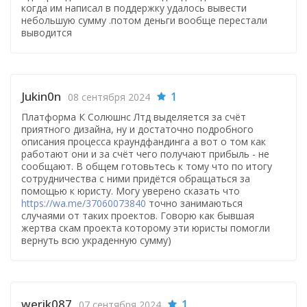
когда им написал в поддержку удалось вывести
небольшую сумму .потом деньги вообще перестали
выводится
Jukin0n
1
08 сентября 2024
Платформа К Солюшнс Лтд выделяется за счёт
приятного дизайна, ну и достаточно подробного
описания процесса краундфандинга а вот о том как
работают они и за счёт чего получают прибыль - не
сообщают. В общем готовьтесь к тому что по итогу
сотрудничества с ними придётся обращаться за
помощью к юристу. Могу уверено сказать что
https://wa.me/37060073840
точно занимаються
случаями от таких проектов. Говорю как бывшая
жертва скам проекта которому эти юристы помогли
вернуть всю украденную сумму)
werik087
1
07 сентября 2024