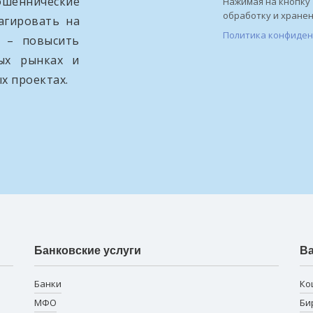
ошеннические
Нажимая на кнопку 
обработку и хране
агировать на
Политика конфиде
и – повысить
вых рынках и
х проектах.
Банковские услуги
В
Банки
Ко
МФО
Би