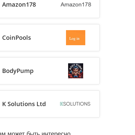
Amazon178
CoinPools
BodyPump
K Solutions Ltd
ам может быть интересно