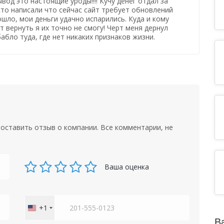
вод это настоящие уроды!!!! Кучу денег отдал за
то написали что сейчас сайт требует обновлений
ошло, мои деньги удачно испарились. Куда и кому
т вернуть я их точно не смогу! Черт меня дернул
бло туда, где нет никаких признаков жизни.
оставить отзыв о компании. Все комментарии, не
Ваша оценка
+1
United
States
В