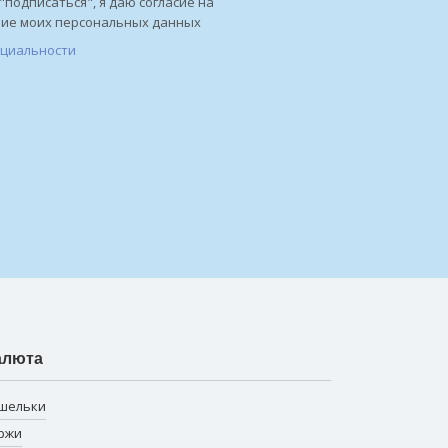
"подписаться", я даю согласие на
ние моих персональных данных
нциальности
алюта
шельки
ржи