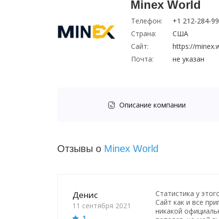
Minex World
Телефон:
+1 212-284-9
Страна:
США
Сайт:
https://minex.
Почта:
не указан
Описание компании
Отзывы о
Minex World
Статистика у этог
Денис
Сайт как и все пр
11 сентября 2021
никакой официальн
1