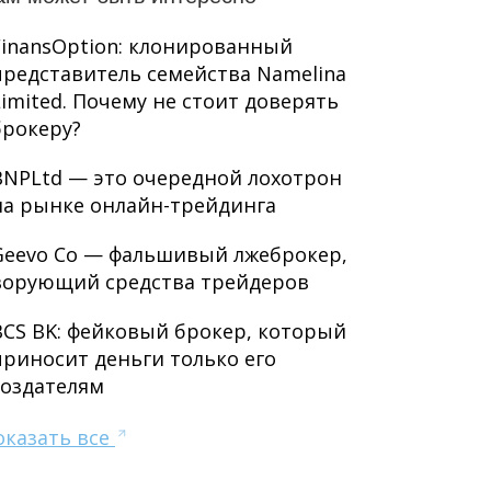
FinansOption: клонированный
представитель семейства Namelina
Limited. Почему не стоит доверять
брокеру?
BNPLtd — это очередной лохотрон
на рынке онлайн-трейдинга
Geevo Co — фальшивый лжеброкер,
ворующий средства трейдеров
BCS BK: фейковый брокер, который
приносит деньги только его
создателям
оказать все