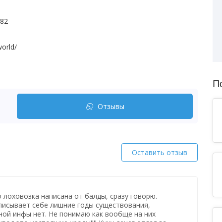
982
world/
П
Отзывы
Оставить отзыв
о лоховозка написана от балды, сразу говорю.
иписывает себе лишние годы существования,
ой инфы нет. Не понимаю как вообще на них