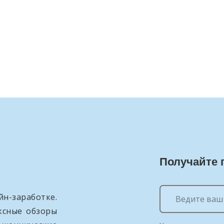
Получайте 
н-заработке.
ксные обзоры