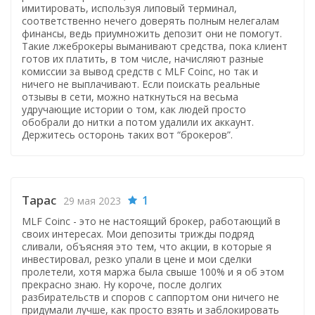
имитировать, используя липовый терминал,
соответственно нечего доверять полным нелегалам
финансы, ведь приумножить депозит они не помогут.
Такие лжеброкеры выманивают средства, пока клиент
готов их платить, в том числе, начисляют разные
комиссии за вывод средств с MLF Coinc, но так и
ничего не выплачивают. Если поискать реальные
отзывы в сети, можно наткнуться на весьма
удручающие истории о том, как людей просто
обобрали до нитки а потом удалили их аккаунт.
Держитесь осторонь таких вот “брокеров”.
Тарас
1
29 мая 2023
MLF Coinc - это не настоящий брокер, работающий в
своих интересах. Мои депозиты трижды подряд
сливали, объясняя это тем, что акции, в которые я
инвестировал, резко упали в цене и мои сделки
пролетели, хотя маржа была свыше 100% и я об этом
прекрасно знаю. Ну короче, после долгих
разбирательств и споров с саппортом они ничего не
придумали лучше, как просто взять и заблокировать