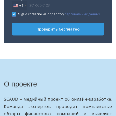
+1
United
States
Я даю согласие на обработку
персональных данных
+1
Проверить бесплатно
О проекте
SCAUD – медийный проект об онлайн-заработке.
Команда экспертов проводит комплексные
обзоры финансовых компаний и выявляет