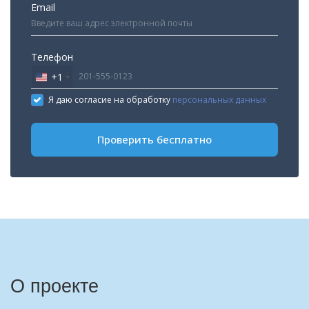
Email
Телефон
+1
United
States
Я даю согласие на обработку
персональных данных
+1
Проверить бесплатно
О проекте