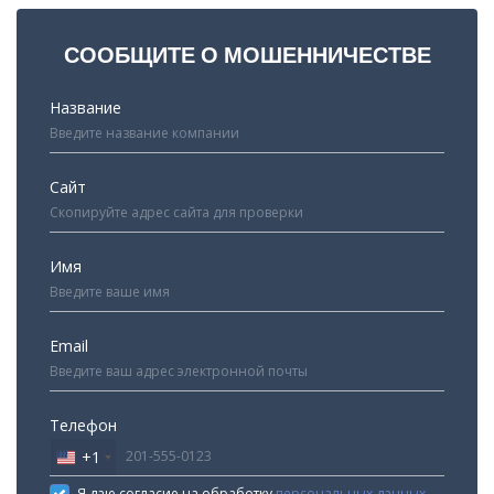
СООБЩИТЕ О МОШЕННИЧЕСТВЕ
Название
Сайт
Имя
Email
Телефон
+1
United
States
Я даю согласие на обработку
персональных данных