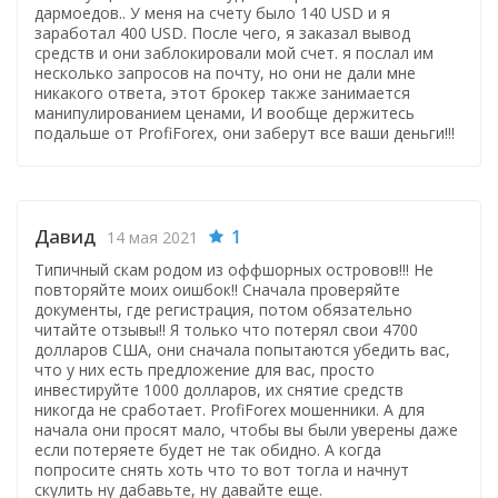
дармоедов.. У меня на счету было 140 USD и я
заработал 400 USD. После чего, я заказал вывод
средств и они заблокировали мой счет. я послал им
несколько запросов на почту, но они не дали мне
никакого ответа, этот брокер также занимается
манипулированием ценами, И вообще держитесь
подальше от ProfiForex, они заберут все ваши деньги!!!
Давид
1
14 мая 2021
Типичный скам родом из оффшорных островов!!! Не
повторяйте моих оишбок!! Сначала проверяйте
документы, где регистрация, потом обязательно
читайте отзывы!! Я только что потерял свои 4700
долларов США, они сначала попытаются убедить вас,
что у них есть предложение для вас, просто
инвестируйте 1000 долларов, их снятие средств
никогда не сработает. ProfiForex мошенники. А для
начала они просят мало, чтобы вы были уверены даже
если потеряете будет не так обидно. А когда
попросите снять хоть что то вот тогла и начнут
скулить ну дабавьте, ну давайте еще.