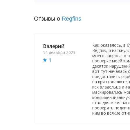
Отзывы о
Regfins
Как оказалось, в 
Валерий
Regfins, я наткнул
14 декабря 2023
моего запроса, в 
1
проверке моей ком
десяток нарушений
вот тут началась 
предоставить свой
на криптовалюте, 
как владельца и та
маскировались мо
конфиденциальную
стал для меня наг
проверять подлинн
ним во всякие отн