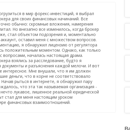
грузиться в мир форекс-инвестиций, я выбрал
кера для своих финансовых начинаний. Все
точно обычно: скромные вложения, намерения
питал. Но внезапно все изменилось, когда брокер
оже, стал объектом подозрения и, моментально
аккаунт, оставил меня с множеством вопросов.
ументацию, я обнаружил лицензию от регулятора
лось положительным моментом. Однако, как только
 с вопросами, началась настоящая драма.
кера взялись за расследование, будто я
я документы и разъяснения каждой мелочи. И вот
е интересное. Мне внушали, что я им должен
шие деньги, что в корне не соответствовало
 Начав рыться в интернете, я обнаружил пару
рждалось, что эта так называемая организация -
, нечто лукавое, лишенное реальной юридической
ыт стал для меня настоящим уроком
ире финансовых взаимоотношений.
В