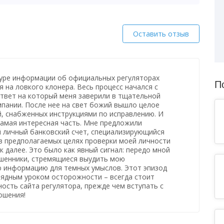
Оставить отзыв
буре информации об официальных регуляторах
П
ся на ловкого клонера. Весь процесс начался с
ответ на который меня заверили в тщательной
пании. После нее на свет божий вышло целое
, снабженных инструкциями по исправлению. И
самая интересная часть. Мне предложили
 личный банковский счет, специализирующийся
в предполагаемых целях проверки моей личности
к далее. Это было как явный сигнал: передо мной
шенники, стремящиеся выудить мою
 информацию для темных умыслов. Этот эпизод
лядным уроком осторожности – всегда стоит
ость сайта регулятора, прежде чем вступать с
ошения!