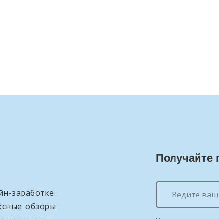
Получайте 
н-заработке.
ксные обзоры