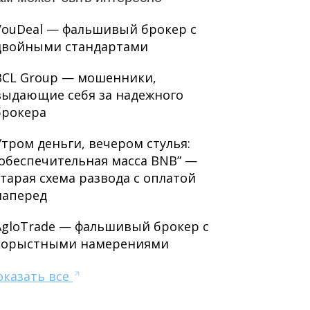
VouDeal — фальшивый брокер с
двойными стандартами
BCL Group — мошенники,
выдающие себя за надежного
брокера
Утром деньги, вечером стулья:
“обеспечительная масса BNB” —
старая схема развода с оплатой
наперед
AgloTrade — фальшивый брокер с
корыстными намерениями
оказать все