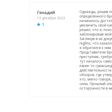
Однажды, решив по
Генадий
определенного бро
13 декабря 2023
начиналось доста
1
увеличить свой ка
решил, что я, пох
заблокировав мой 
Заглянув в их док
regfins, что каза
я обратился к ним
Представители бро
преступник, требу
тут началось само
какие-то сумасшед
действительности.
обзоров, где утве
это, мягко говоря
силы. Прошлый оп
осторожности в м