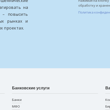
ошеннические
Нажимая на кнопку 
обработку и хране
агировать на
Политика конфиде
и – повысить
вых рынках и
х проектах.
Банковские услуги
В
Банки
Ко
МФО
Би