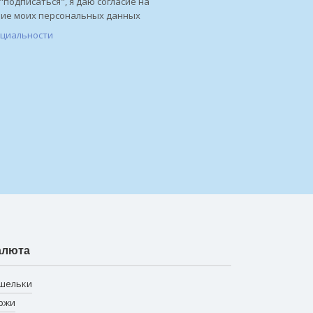
"подписаться", я даю согласие на
ние моих персональных данных
нциальности
алюта
шельки
ржи