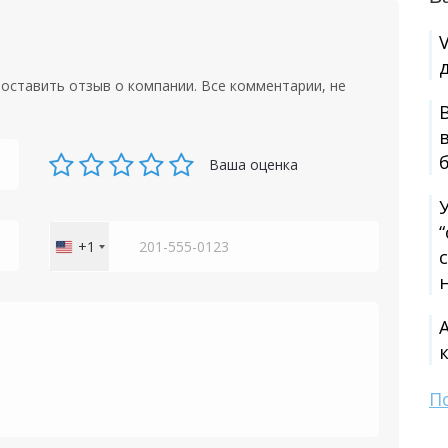
оставить отзыв о компании. Все комментарии, не
Ваша оценка
+1
United
States
+1
П