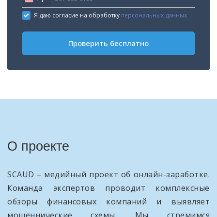
United
States
Я даю согласие на обработку
персональных данных
+1
Проверить бесплатно
О проекте
SCAUD – медийный проект об онлайн-заработке.
Команда экспертов проводит комплексные
обзоры финансовых компаний и выявляет
мошеннические схемы. Мы стремимся