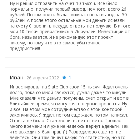
Ну и решил отправить на счет 10 тысяч. Все было
нормально, получил первый вывод, немного, всего 26
рублей. Потом опять была тишина, снова вывод на 50
рублей. А после этого остальные мои деньги исчезли.
на счету 0, звонить некуда, ответы не получаю. В итоге
мои 10 тысяч превратились в 76 рублей. Инвестиции от
бога, называется. Я не рекомендую этот проект
никому, потому что это самое убыточное
предприятие!!!
Иван
1
26 апреля 2022
Инвестировал на Slate Club свои 15 тысяч.. Ждал очень
долго, пока со мной свяжутся, думал даже что кинули.
Мне сказали что деньги получены, счет открыт и вот в
ближайшее время, я смогу снять первые проценты. Ну
и все. На этом мое сотрудничество с этой конторой
закончилось. Я ждал, потом еще ждал, потом написал.
Ответа не было. Стал звонить, нет ответа. Прошло
много времени и я уже не надеюсь вернут ьденьги. Так
что выходит я был прав!))) Разводилово еще то, не
ведитесь. Они там пишут какую то статистику, но это