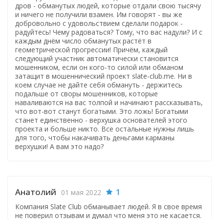
дров - обманутых людей, которые отдали свою тысячу
и ничего не получили взамен. Им говорят - вы же
добровольно с удовольствием сделали подарок -
радуйтесь! Чему радоваться? Тому, что вас надули? И с
каждым днём число обманутых растёт в
геометрической прогрессии! Причём, каждый
следующий участник автоматически становится
мошенником, если он кого-то силой или обманом
затащит в мошеннический проект slate-club.me. Ни в
коем случае не дайте себя обмануть - держитесь
подальше от своры мошенников, которые
наваливаются на вас толпой и начинают рассказывать,
что вот-вот станут богатыми. Это ложь! Богатыми
станет единственно - верхушка основателей этого
проекта и больше никто. Все остальные нужны лишь
для того, чтобы накачивать деньгами карманы
верхушки! А вам это надо?
Анатолий
1
01 мая 2022
Компания Slate Club обманывает людей. Я в свое время
не поверил отзывам и думал что меня это не касается.