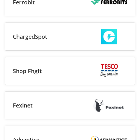
Ferrobit
ChargedSpot
Shop Fhgft
Fexinet
Advantice