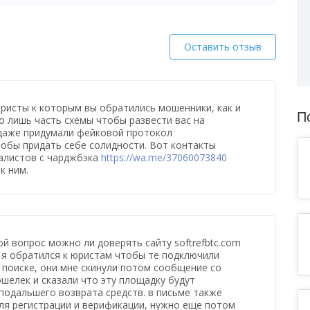
Оставить отзыв
юристы к которым вы обратились мошенники, как и
П
го лишь часть схемы чтобы развести вас на
 даже придумали фейковой протокол
чтобы придать себе солидности. Вот контакты
алистов с чарджбэка
https://wa.me/37060073840
к ним.
ой вопрос можно ли доверять сайту softrefbtc.com
,, я обратился к юристам чтобы те подключили
 поиске, они мне скинули потом сообщение со
ошелек и сказали что эту площадку будут
подальшего возврата средств. в письме также
ля регистрации и верификации, нужно еще потом