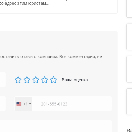
tc-адрес этим юристам…
оставить отзыв о компании. Все комментарии, не
Ваша оценка
+1
United
States
+1
В