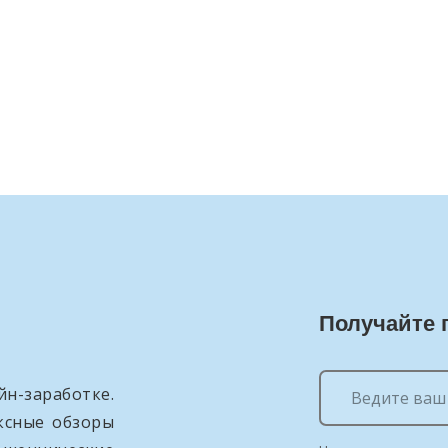
Получайте 
н-заработке.
ксные обзоры