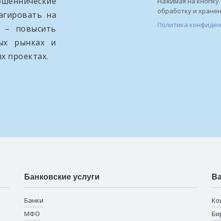
ошеннические
Нажимая на кнопку 
обработку и хране
агировать на
Политика конфиде
и – повысить
вых рынках и
х проектах.
Банковские услуги
В
Банки
Ко
МФО
Би