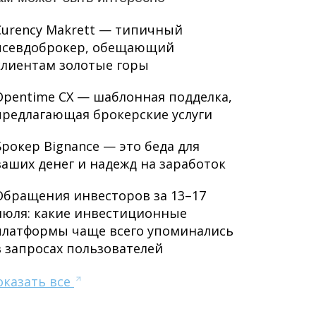
Curency Makrett — типичный
псевдоброкер, обещающий
клиентам золотые горы
Opentime CX — шаблонная подделка,
предлагающая брокерские услуги
Брокер Bignance — это беда для
ваших денег и надежд на заработок
Обращения инвесторов за 13–17
июля: какие инвестиционные
платформы чаще всего упоминались
в запросах пользователей
оказать все