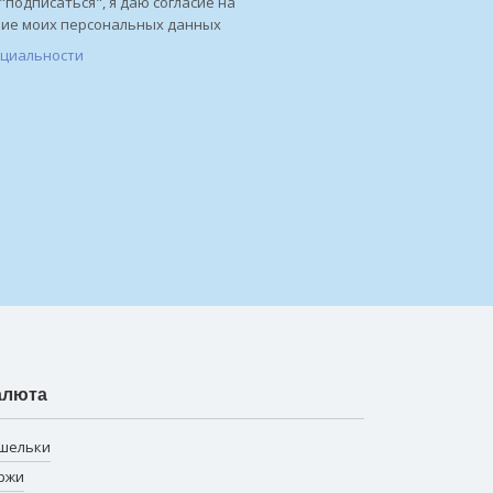
"подписаться", я даю согласие на
ние моих персональных данных
нциальности
алюта
шельки
ржи