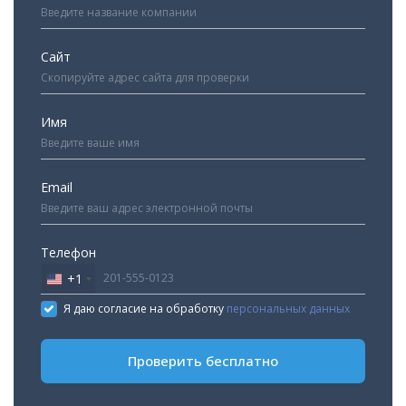
Сайт
Имя
Email
Телефон
+1
United
States
Я даю согласие на обработку
персональных данных
+1
Проверить бесплатно