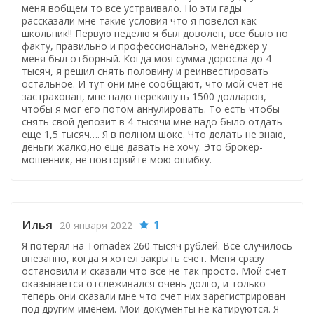
меня вобщем то все устраивало. Но эти гады
рассказали мне такие условия что я повелся как
школьник!! Первую неделю я был доволен, все было по
факту, правильно и профессионально, менеджер у
меня был отборный. Когда моя сумма доросла до 4
тысяч, я решил снять половину и реинвестировать
остальное. И тут они мне сообщают, что мой счет не
застрахован, мне надо перекинуть 1500 долларов,
чтобы я мог его потом аннулировать. То есть чтобы
снять свой депозит в 4 тысячи мне надо было отдать
еще 1,5 тысяч…. Я в полном шоке. Что делать не знаю,
деньги жалко,но еще давать не хочу. Это брокер-
мошенник, не повторяйте мою ошибку.
Илья
1
20 января 2022
Я потерял на Tornadex 260 тысяч рублей. Все случилось
внезапно, когда я хотел закрыть счет. Меня сразу
остановили и сказали что все не так просто. Мой счет
оказывается отслеживался очень долго, и только
теперь они сказали мне что счет них зарегистрирован
под другим именем. Мои документы не катируются. Я