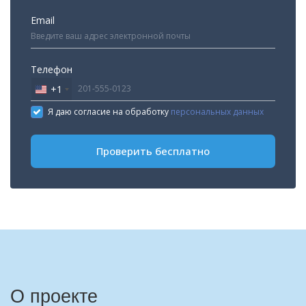
Email
Телефон
+1
United
States
Я даю согласие на обработку
персональных данных
+1
Проверить бесплатно
О проекте