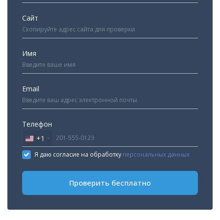
Сайт
Имя
Email
Телефон
+1
United
States
Я даю согласие на обработку
персональных данных
+1
Проверить бесплатно