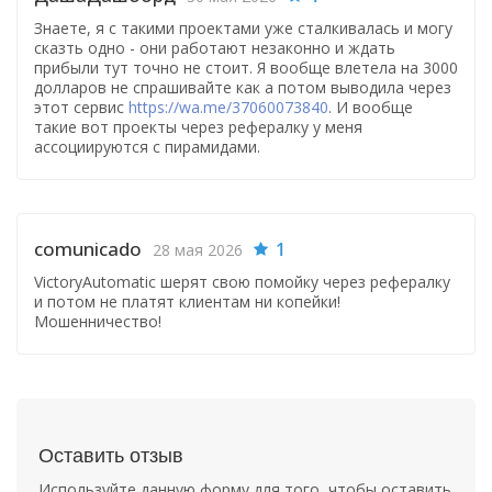
Знаете, я с такими проектами уже сталкивалась и могу
сказть одно - они работают незаконно и ждать
прибыли тут точно не стоит. Я вообще влетела на 3000
долларов не спрашивайте как а потом выводила через
этот сервис
https://wa.me/37060073840
. И вообще
такие вот проекты через рефералку у меня
ассоциируются с пирамидами.
comunicado
1
28 мая 2026
VictoryAutomatic шерят свою помойку через рефералку
и потом не платят клиентам ни копейки!
Мошенничество!
Оставить отзыв
Используйте данную форму для того, чтобы оставить