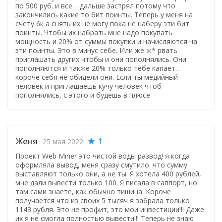
по 500 руб. и все… дальше застрял потому что
закончились какие то бит поинты. Теперь у меня на
счету 6к а снять их не могу пока не наберу эти бит
поинты. Чтобы их набрать мне надо покупать
мощность и 20% от суммы покупки и начисляются на
эти поинты. Это в минус себе. Или же ж* рвать
приглашать других чтобы и они пополнялись. Они
пополняются и также 20% только тебе капает…
короче себя не обидели они. Если ты медийный
человек и приглашаешь кучу человек чтоб
пополнялись, с этого и будешь в плюсе
Женя
1
25 мая 2022
Проект Web Miner это чистой воды развод! я когда
оформляла вывод, меня сразу смутило. что сумму
выставляют только они, а не ты. Я хотела 400 рублей,
мне дали вывести только 100. Я писала в саппорт, но
там сами знаете, как обычно тишина. Короче
получается что из своих 5 тысяч я забрала только
1143 рубля. Это не профит, это мои инвестиции!!! Даже
их я не смогла полностью вывести!!! Теперь не знаю