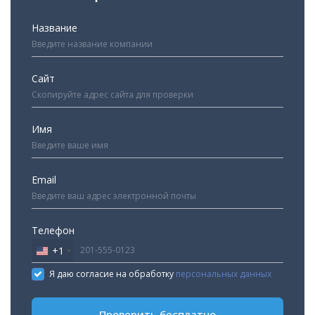
Название
Сайт
Имя
Email
Телефон
+1
United
States
Я даю согласие на обработку
персональных данных
+1
Проверить бесплатно