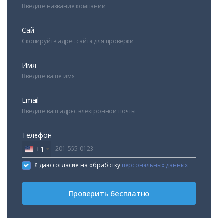
Сайт
Имя
Email
Телефон
+1
United
States
Я даю согласие на обработку
персональных данных
+1
Проверить бесплатно