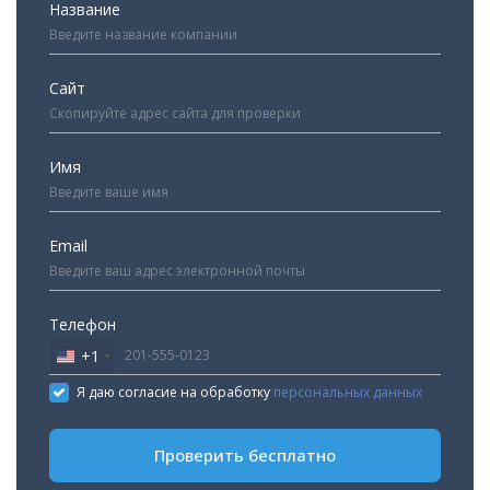
Название
Сайт
Имя
Email
Телефон
+1
United
States
Я даю согласие на обработку
персональных данных
+1
Проверить бесплатно