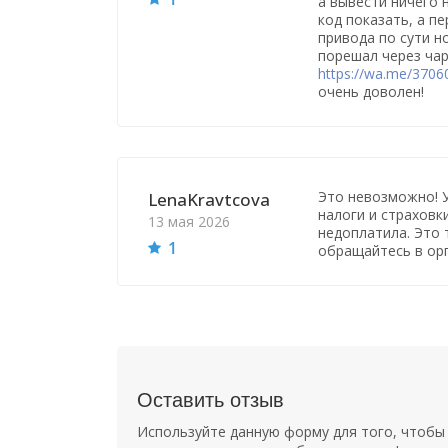
а вывести ничего 
код показать, а п
привода по сути но
порешал через ча
https://wa.me/370
очень доволен!
Это невозможно! У
LenaKravtcova
налоги и страховки
13 мая 2026
недоплатила. Это 
1
обращайтесь в орг
Оставить отзыв
Используйте данную форму для того, чтобы 