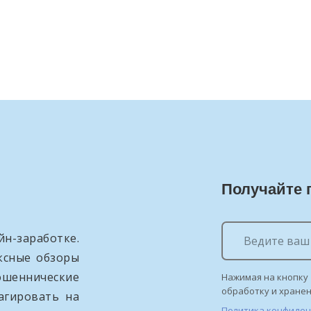
Получайте 
н-заработке.
ксные обзоры
ошеннические
Нажимая на кнопку 
обработку и хране
агировать на
Политика конфиде