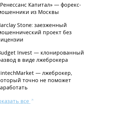
«Ренессанс Капитал» — форекс-
мошенники из Москвы
Barclay Stone: заезженный
мошеннический проект без
лицензии
Budget Invest — клонированный
развод в виде лжеброкера
FintechMarket — лжеброкер,
который точно не поможет
заработать
оказать все