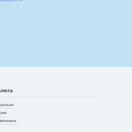
алюта
шельки
ржи
менники