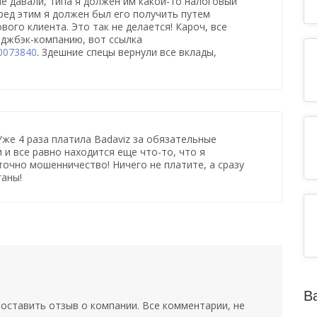
не давали, типа я должен им какой-то налоговый
еред этим я должен был его получить путем
вого клиента. Это так не делается! Кароч, все
рджбэк-компанию, вот ссылка
60073840
. Здешние спецы вернули все вклады,
же 4 раза платила Badaviz за обязательные
 и все равно находится еще что-то, что я
точно мошенничество! Ничего не платите, а сразу
аны!
В
оставить отзыв о компании. Все комментарии, не