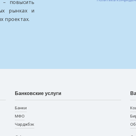
и – повысить
вых рынках и
х проектах.
Банковские услуги
В
Банки
Ко
МФО
Би
Чарджбэк
Об