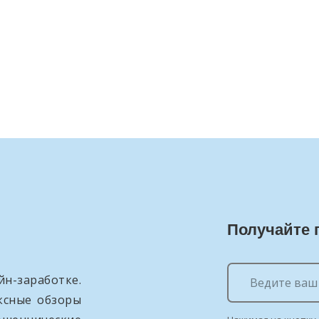
Получайте 
н-заработке.
ксные обзоры