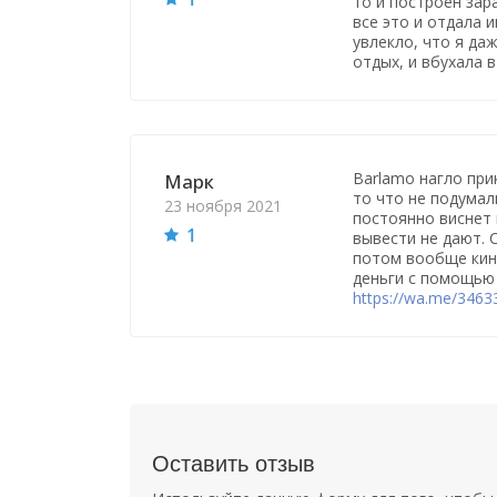
то и построен зара
все это и отдала и
увлекло, что я да
отдых, и вбухала в
Barlamo нагло при
Марк
то что не подумал
23 ноября 2021
постоянно виснет 
1
вывести не дают. 
потом вообще кину
деньги с помощью
https://wa.me/346
Оставить отзыв