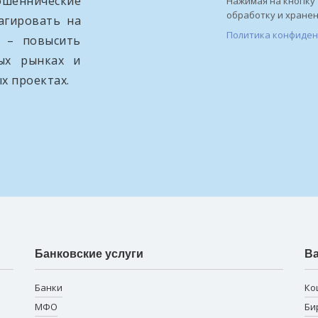
ошеннические
Нажимая на кнопку 
обработку и хране
агировать на
Политика конфиде
и – повысить
вых рынках и
х проектах.
Банковские услуги
В
Банки
Ко
МФО
Би