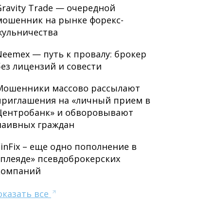
Gravity Trade — очередной
мошенник на рынке форекс-
жульничества
Neemex — путь к провалу: брокер
без лицензий и совести
Мошенники массово рассылают
приглашения на «личный прием в
Центробанк» и обворовывают
наивных граждан
FinFix – еще одно пополнение в
«плеяде» псевдоброкерских
компаний
оказать все