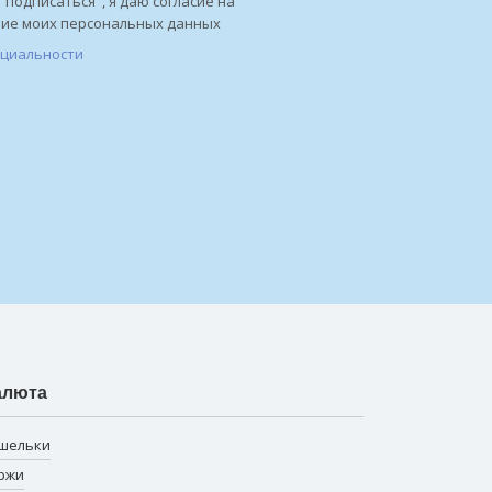
"подписаться", я даю согласие на
ние моих персональных данных
нциальности
алюта
шельки
ржи