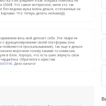
ботка этих упырей!!!! Я как лохушка повелась на
м 2500$. Что самое интересное, меня это так
же без ведома мужа взяла деньги, отложенные на
 Барламо. Что теперь делать незнаю(((((
карманили весь мой депозит себе. Эти твари не
и о функционировании своей платформы (она
и появляются проскальзывания), так еще и деньги
Сначала морочили голову какими-то комиссия,
ли в блок. Хорошо, что есть шанс вернуть свои
 чарджбэка. Обратился к юристам
33685946
. Дело начато!
В