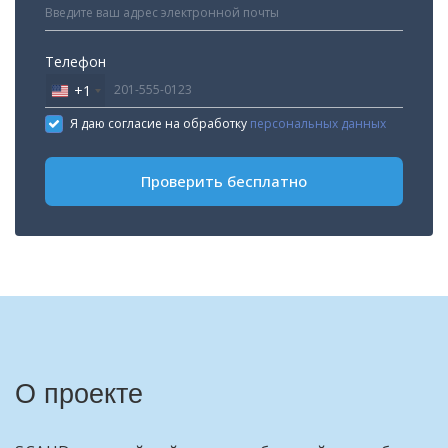
Телефон
+1
United
States
Я даю согласие на обработку
персональных данных
+1
Проверить бесплатно
О проекте