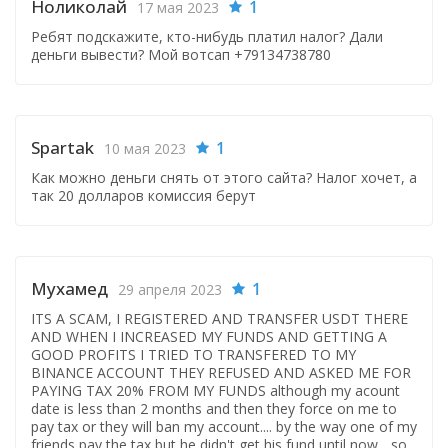
Ноликолай
1
17 мая 2023
Ребят подскажите, кто-нибудь платил налог? Дали
деньги вывести? Мой вотсап +79134738780
Spartak
1
10 мая 2023
Как можно деньги снять от этого сайта? Налог хочет, а
так 20 долларов комиссия берут
Мухамед
1
29 апреля 2023
ITS A SCAM, I REGISTERED AND TRANSFER USDT THERE
AND WHEN I INCREASED MY FUNDS AND GETTING A
GOOD PROFITS I TRIED TO TRANSFERED TO MY
BINANCE ACCOUNT THEY REFUSED AND ASKED ME FOR
PAYING TAX 20% FROM MY FUNDS although my acount
date is less than 2 months and then they force on me to
pay tax or they will ban my account.... by the way one of my
friends pay the tax but he didn't get his fund until now ...so