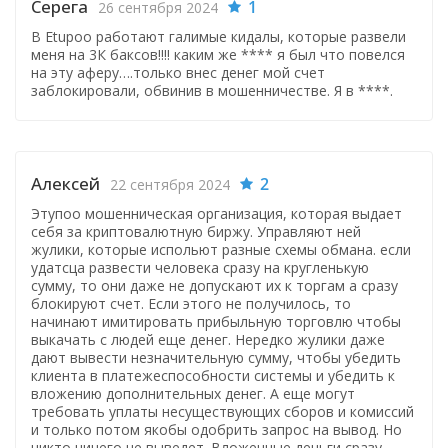
Серега
1
26 сентября 2024
В Etupoo работают галимые кидалы, которые развели
меня на 3К баксов!!!! каким же **** я был что повелся
на эту аферу….только внес денег мой счет
заблокировали, обвинив в мошенничестве. Я в ****.
Алексей
2
22 сентября 2024
Этупоо мошенническая организация, которая выдает
себя за криптовалютную биржу. Управляют ней
жулики, которые испольют разные схемы обмана. если
удатсца развести человека сразу на кругленькую
сумму, то они даже не допускают их к торгам а сразу
блокируют счет. Если этого не получилось, то
начинают имитировать прибыльную торговлю чтобы
выкачать с людей еще денег. Нередко жулики даже
дают вывести незначительную сумму, чтобы убедить
клиента в платежеспособности системы и убедить к
вложению дополнительных денег. А еще могут
требовать уплаты несуществующих сборов и комиссий
и только потом якобы одобрить запрос на вывод. Но
никто ничего не выведет. Вложенные деньги сразу