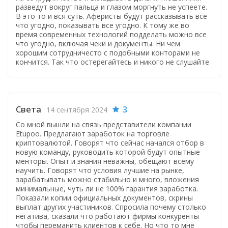
разведут вокруг пальца и глазом моргнуть не успеете.
В это то и вся суть. Аферисты будут рассказывать все
что угодно, показывать все угодно. К тому же во
время современных технологий подделать можно все
что угодно, включая чеки и документы. Ни чем
хорошим сотрудничесто с подобными конторами не
кончится. Так что остерегайтесь и никого не слушайте
Света
3
14 сентября 2024
Со мной вышли на связь представители компании
Etupoo. Предлагают заработок на торговле
криптовалютой. Говорят что сейчас начался отбор в
новую команду, руководить которой будут опытные
менторы. Опыт и знания неважны, обещают всему
научить. Говорят что условия лучшие на рынке,
зарабатывать можно стабильно и много, вложения
минимальные, чуть ли не 100% гарантия заработка.
Показали копии официальных документов, скрины
выплат других участиников. Спросила почему столько
негатива, сказали что работают фирмы конкуренты
чтобы переманить клиентов к себе. Но что то мне