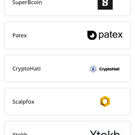
SuperBcoin
Patex
CryptoHati
Scalpfox
Ytokh