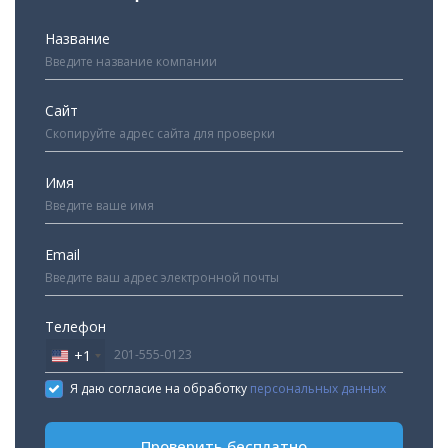
Название
Сайт
Имя
Email
Телефон
+1
United
States
Я даю согласие на обработку
персональных данных
+1
Проверить бесплатно