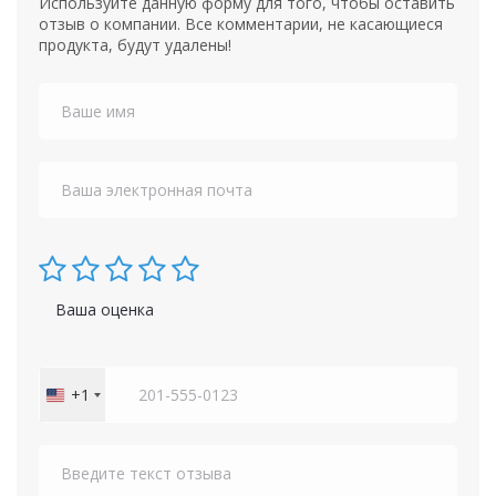
Используйте данную форму для того, чтобы оставить
отзыв о компании. Все комментарии, не касающиеся
продукта, будут удалены!
Ваша оценка
+1
United
States
+1