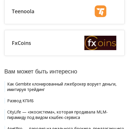
Teenoola
FxCoins
Вам может быть интересно
Как Gembite клонированный лжеброкер ворует деньги,
имитируя трейдинг
Развод КПИБ
CityLife — «экосистема», которая продавала MLM-
пирамиду под видом кэшбек-сервиса
ApetPro — пародия на реального брокера, предлагающего