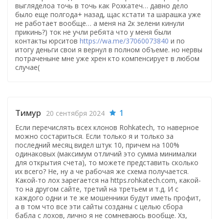
выгляделоа точь в точь как Рохкатеч… давно дело
было еще полгода+ назад, щас кстати та шарашка уже
не работает вообще… а меня на 2к зелени кинули
прикинь?) ток не учли ребята что у меня были
контакты юрситов
https://wa.me/37060073840
и по
итогу деньги свои я вернул в полном объеме. но нервы
потраченыне мне уже хрен кто компенсирует в любом
случае(
Тимур
1
20 сентября 2024
Если перечислять всех клонов Rohkatech, то наверное
можно состариться. Если только я и только за
последний месяц видел штук 10, причем на 100%
одинаковых (максимум отличий это сумма минималки
для открытия счета), то можете представить сколько
их всего? Не, ну а че рабочая же схема получается.
Какой-то лох зарегается на https.rohkatech.com, какой-
то на другом сайте, третий на третьем и т.д. И с
каждого одни и те же мошенники будут иметь профит,
а в том что все эти сайты созданы с целью сбора
бабла с лохов, лично я не сомневаюсь вообще. Хз,