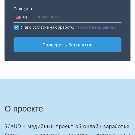
Телефон
+1
United
States
Я даю согласие на обработку
персональных данных
+1
Проверить бесплатно
О проекте
SCAUD – медийный проект об онлайн-заработке.
Команда экспертов проводит комплексные